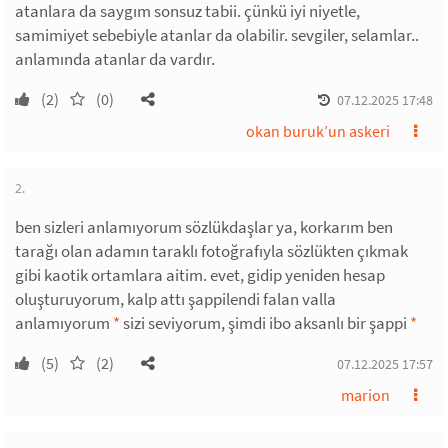
atanlara da saygım sonsuz tabii. çünkü iyi niyetle,
samimiyet sebebiyle atanlar da olabilir. sevgiler, selamlar..
anlamında atanlar da vardır.
(2)
(0)
07.12.2025 17:48
okan buruk’un askeri
2.
ben sizleri anlamıyorum sözlükdaşlar ya, korkarım ben
tarağı olan adamın taraklı fotoğrafıyla sözlükten çıkmak
gibi kaotik ortamlara aitim. evet, gidip yeniden hesap
oluşturuyorum, kalp attı şappilendi falan valla
anlamıyorum
*
sizi seviyorum, şimdi ibo aksanlı bir şappi
*
(5)
(2)
07.12.2025 17:57
marion