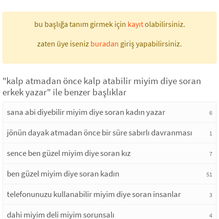
bu başlığa tanım girmek için
kayıt
olabilirsiniz.
zaten üye iseniz
buradan
giriş yapabilirsiniz.
"kalp atmadan önce kalp atabilir miyim diye soran
erkek yazar" ile benzer başlıklar
sana abi diyebilir miyim diye soran kadın yazar
6
jönün dayak atmadan önce bir süre sabırlı davranması
1
sence ben güzel miyim diye soran kız
7
ben güzel miyim diye soran kadın
51
telefonunuzu kullanabilir miyim diye soran insanlar
3
dahi miyim deli miyim sorunsalı
4