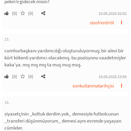
pekin’e gidecek misin?
(0)
(0)
10.06.2026 02:02
sizofrentirtil
15.
cumhurbaşkanı yardımcılığı oluşturuluyormuş; bir alevi bir
kürt kökenli yardımcı olacakmış. bu pozisyonu vaadetmişler
kaka'ya. mış mış mış ta muş muş muş.
(0)
(0)
10.06.2026 23:56
sonkullanmatarihçisi
16.
siyasetçinin _koltuk derdim yok_ demesiyle futbolcunun
_transferi düşünmüyorum_ demesi aynı evrende yaşayan
cümleler.