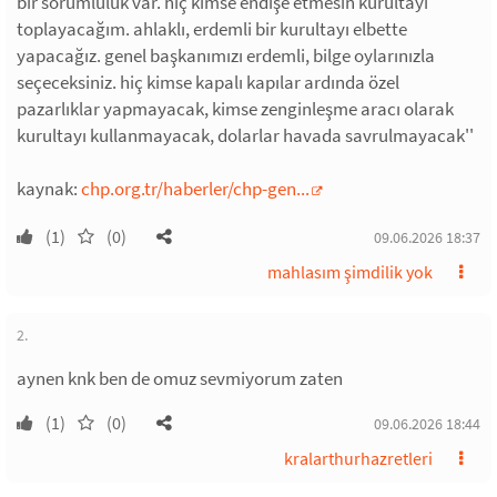
bir sorumluluk var. hiç kimse endişe etmesin kurultayı
toplayacağım. ahlaklı, erdemli bir kurultayı elbette
yapacağız. genel başkanımızı erdemli, bilge oylarınızla
seçeceksiniz. hiç kimse kapalı kapılar ardında özel
pazarlıklar yapmayacak, kimse zenginleşme aracı olarak
kurultayı kullanmayacak, dolarlar havada savrulmayacak''
kaynak:
chp.org.tr/haberler/chp-gen...
(1)
(0)
09.06.2026 18:37
mahlasım şimdilik yok
2.
aynen knk ben de omuz sevmiyorum zaten
(1)
(0)
09.06.2026 18:44
kralarthurhazretleri