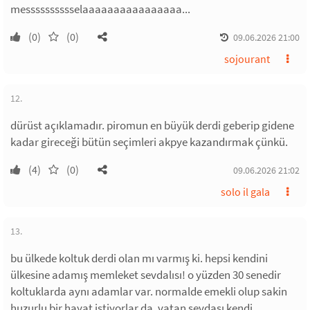
messsssssssselaaaaaaaaaaaaaaaa...
(0)
(0)
09.06.2026 21:00
sojourant
12.
dürüst açıklamadır. piromun en büyük derdi geberip gidene
kadar gireceği bütün seçimleri akpye kazandırmak çünkü.
(4)
(0)
09.06.2026 21:02
solo il gala
13.
bu ülkede koltuk derdi olan mı varmış ki. hepsi kendini
ülkesine adamış memleket sevdalısı! o yüzden 30 senedir
koltuklarda aynı adamlar var. normalde emekli olup sakin
huzurlu bir hayat istiyorlar da, vatan sevdası kendi