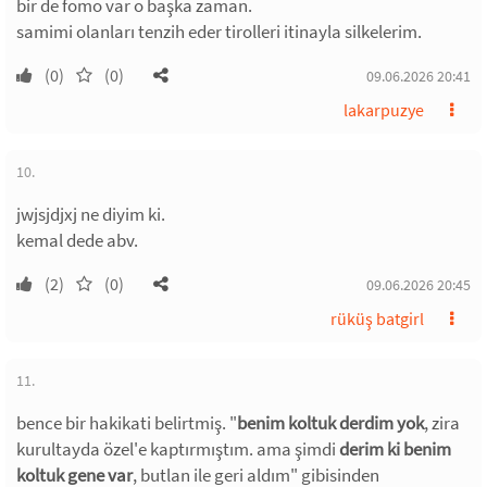
bir de fomo var o başka zaman.
samimi olanları tenzih eder tirolleri itinayla silkelerim.
(0)
(0)
09.06.2026 20:41
lakarpuzye
10.
jwjsjdjxj ne diyim ki.
kemal dede abv.
(2)
(0)
09.06.2026 20:45
rüküş batgirl
11.
bence bir hakikati belirtmiş. "
benim koltuk derdim yok
, zira
kurultayda özel'e kaptırmıştım. ama şimdi
derim ki benim
koltuk gene var
, butlan ile geri aldım" gibisinden