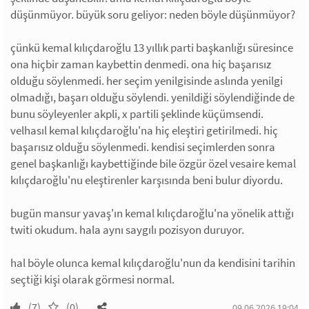
düşünmüyor. büyük soru geliyor: neden böyle düşünmüyor?
çünkü kemal kılıçdaroğlu 13 yıllık parti başkanlığı süresince
ona hiçbir zaman kaybettin denmedi. ona hiç başarısız
olduğu söylenmedi. her seçim yenilgisinde aslında yenilgi
olmadığı, başarı olduğu söylendi. yenildiği söylendiğinde de
bunu söyleyenler akpli, x partili şeklinde küçümsendi.
velhasıl kemal kılıçdaroğlu'na hiç eleştiri getirilmedi. hiç
başarısız olduğu söylenmedi. kendisi seçimlerden sonra
genel başkanlığı kaybettiğinde bile özgür özel vesaire kemal
kılıçdaroğlu'nu eleştirenler karşısında beni bulur diyordu.
bugün mansur yavaş'ın kemal kılıçdaroğlu'na yönelik attığı
twiti okudum. hala aynı saygılı pozisyon duruyor.
hal böyle olunca kemal kılıçdaroğlu'nun da kendisini tarihin
seçtiği kişi olarak görmesi normal.
(7)
(0)
09.06.2026 19:04