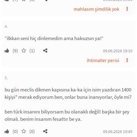
mahlasım şimdilik yok
4.
“ilkkan seni hiç dinlemedim ama haksızsın ya!”
(9)
(1)
09.06.2026 19:10
ihtimaller perisi
5.
bu gün meclis dikmen kapısına ka-ka için isim yazdıran 1400
kişiyi
*
merak ediyorum ben, onlar buna inanıyorlar, öyle mi?
ben türk insanını biliyorsam bu olanaklı değil! başka bir şey
olmalı. benim insanım fesattır be ya.
(0)
(0)
09.06.2026 19:45