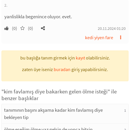
2.
yanlislikla begenince oluyor. evet.
(0)
(0)
20.11.2024 01:20
kedi yiyen fare
bu başlığa tanım girmek için
kayıt
olabilirsiniz.
zaten üye iseniz
buradan
giriş yapabilirsiniz.
"kim favlamış diye bakarken gelen ölme isteği" ile
benzer başlıklar
tanımının başını akşama kadar kim favlamış diye
1
bekleyen tip
ölme eşeğim ölme yaz gelsin de yonca bitsin
2