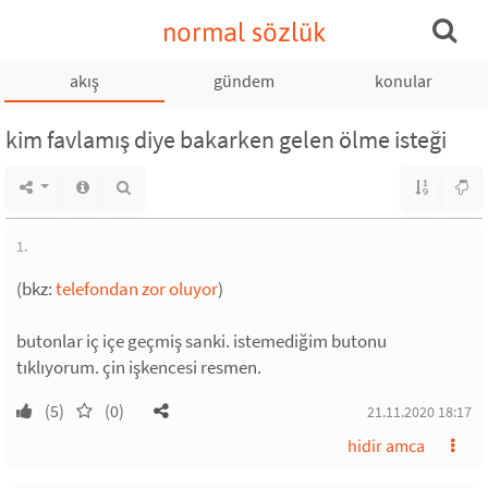
normal sözlük
akış
gündem
konular
kim favlamış diye bakarken gelen ölme isteği
1.
(bkz:
telefondan zor oluyor
)
butonlar iç içe geçmiş sanki. istemediğim butonu
tıklıyorum. çin işkencesi resmen.
(5)
(0)
21.11.2020 18:17
hidir amca