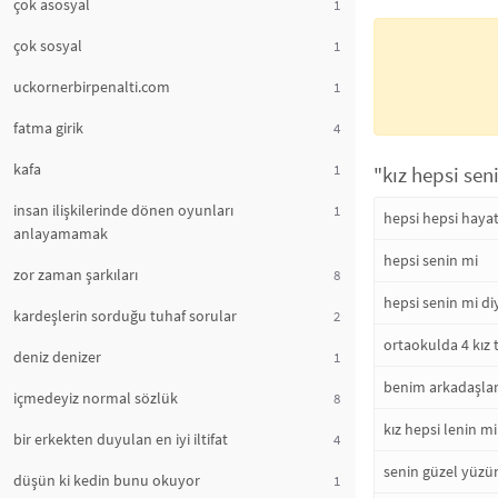
çok asosyal
1
çok sosyal
1
uckornerbirpenalti.com
1
fatma girik
4
kafa
1
"kız hepsi sen
insan ilişkilerinde dönen oyunları
1
hepsi hepsi hayat
anlayamamak
hepsi senin mi
zor zaman şarkıları
8
hepsi senin mi di
kardeşlerin sorduğu tuhaf sorular
2
ortaokulda 4 kız
deniz denizer
1
benim arkadaşlar
içmedeyiz normal sözlük
8
kız hepsi lenin mi
bir erkekten duyulan en iyi iltifat
4
senin güzel yüzü
düşün ki kedin bunu okuyor
1