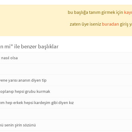
bu başlığa tanım girmek için
kayı
zaten üye iseniz
buradan
giriş y
in mi" ile benzer başlıklar
 nasıl olsa
yene yarısı ananın diyen tip
 toplanıp hepsi grubu kurmak
ım hep erkek hepsi kardeşim gibi diyen kız
nü senin şirin sözünü