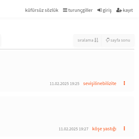
küfürsüz sözlük
turunçgiller
giriş
kayıt
sıralama
sayfa sonu
sevişilinebilizite
11.02.2025 19:25
köşe yastığı
11.02.2025 19:27