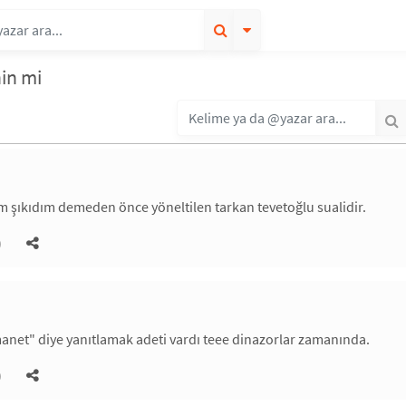
nin mi
 şıkıdım demeden önce yöneltilen tarkan tevetoğlu sualidir.
)
net" diye yanıtlamak adeti vardı teee dinazorlar zamanında.
)