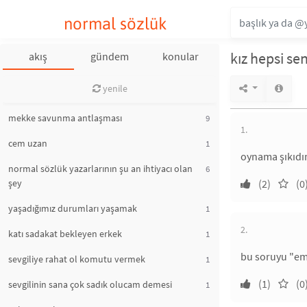
normal sözlük
kız hepsi se
akış
gündem
konular
yenile
mekke savunma antlaşması
9
1.
cem uzan
1
oynama şıkıdım
normal sözlük yazarlarının şu an ihtiyacı olan
6
şey
(2)
(0
yaşadığımız durumları yaşamak
1
2.
katı sadakat bekleyen erkek
1
bu soruyu "ema
sevgiliye rahat ol komutu vermek
1
(1)
(0
sevgilinin sana çok sadık olucam demesi
1