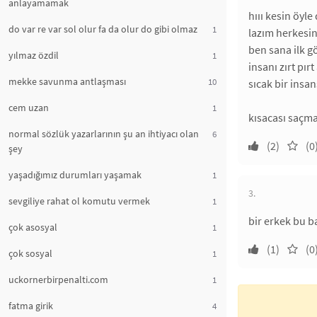
anlayamamak
hııı kesin öyl
do var re var sol olur fa da olur do gibi olmaz
1
lazım herkesin,
ben sana ilk g
yılmaz özdil
1
insanı zırt pı
mekke savunma antlaşması
10
sıcak bir insa
cem uzan
1
kısacası saçma
normal sözlük yazarlarının şu an ihtiyacı olan
6
(2)
(0
şey
yaşadığımız durumları yaşamak
1
3.
sevgiliye rahat ol komutu vermek
1
bir erkek bu ba
çok asosyal
1
(1)
(0
çok sosyal
1
uckornerbirpenalti.com
1
fatma girik
4