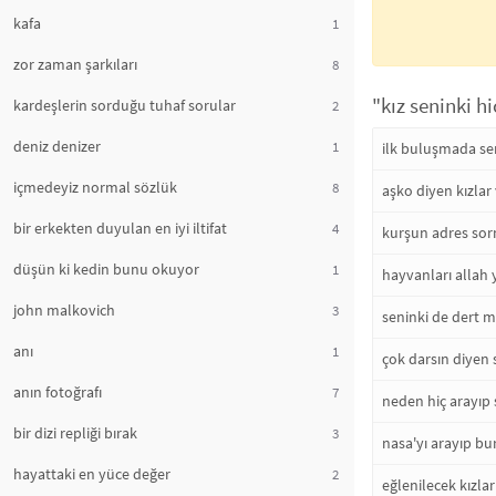
kafa
1
zor zaman şarkıları
8
"kız seninki h
kardeşlerin sorduğu tuhaf sorular
2
deniz denizer
1
ilk buluşmada sen
içmedeyiz normal sözlük
8
aşko diyen kızlar 
bir erkekten duyulan en iyi iltifat
4
kurşun adres sor
düşün ki kedin bunu okuyor
1
hayvanları allah 
john malkovich
3
seninki de dert m
anı
1
çok darsın diyen 
anın fotoğrafı
7
neden hiç arayıp 
bir dizi repliği bırak
3
nasa'yı arayıp bu
hayattaki en yüce değer
2
eğlenilecek kızlar