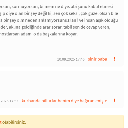
amıyorsun, sormuyorsun, bilmem ne diye. abi şunu kabul etmesi
ıp diye olan bir şey değil ki, sen çok seksi, çok güzel olsan bile
şka bir şey olm neden anlamıyorsunuz lan? ve insan aşık olduğu
der, aklına geldiğinde arar sorar, tabii sen de cevap veren,
hostlarsan adamı o da başkalarına koşar.
sinir baba
10.09.2025 17:46
kurbanda billurlar benim diye bağıran enişte
.2025 17:53
t
olabilirsiniz.