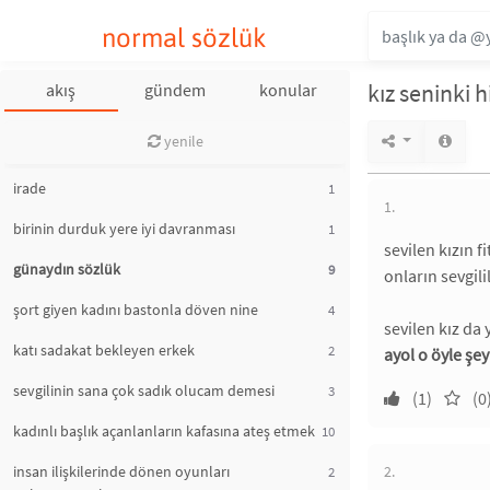
normal sözlük
kız seninki 
akış
gündem
konular
yenile
irade
1
1.
birinin durduk yere iyi davranması
1
sevilen kızın fi
günaydın sözlük
9
onların sevgili
şort giyen kadını bastonla döven nine
4
sevilen kız da y
katı sadakat bekleyen erkek
2
ayol o öyle şe
sevgilinin sana çok sadık olucam demesi
3
(1)
(0
kadınlı başlık açanlanların kafasına ateş etmek
10
insan ilişkilerinde dönen oyunları
2.
2