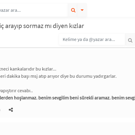
hiç arayıp sormaz mı diyen kızlar
tneci kankalarıdır bu kızlar...
leri dakika başı msj atıp arıyor diye bu durumu yadırgarlar.
apıştırır cevabı..
ylerden hoşlanmaz. benim sevgilim beni sürekli aramaz. benim sevgil
)