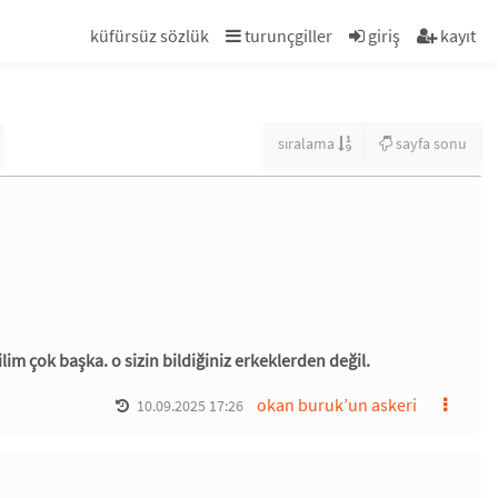
küfürsüz sözlük
turunçgiller
giriş
kayıt
sıralama
sayfa sonu
im çok başka. o sizin bildiğiniz erkeklerden değil.
okan buruk’un askeri
10.09.2025 17:26