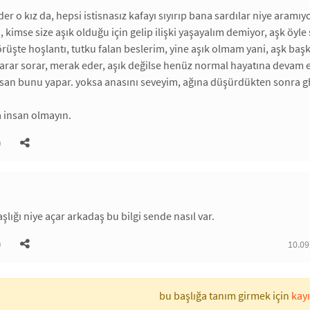
e der o kız da, hepsi istisnasız kafayı sıyırıp bana sardılar niye ar
 kimse size aşık olduğu için gelip ilişki yaşayalım demiyor, aşk öyle ş
örüşte hoşlantı, tutku falan beslerim, yine aşık olmam yani, aşk ba
rt arar sorar, merak eder, aşık değilse henüz normal hayatına devam e
nsan bunu yapar. yoksa anasını seveyim, ağına düşürdükten sonra g
 insan olmayın.
)
şlığı niye açar arkadaş bu bilgi sende nasıl var.
)
10.09
bu başlığa tanım girmek için
kayı