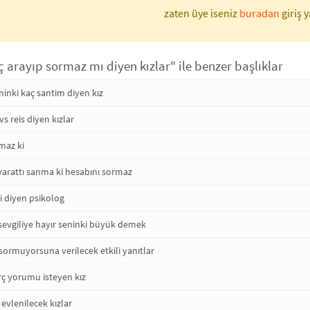
zaten üye iseniz
buradan
giriş y
iç arayıp sormaz mı diyen kızlar" ile benzer başlıklar
inki kaç santim diyen kız
vs reis diyen kızlar
maz ki
yarattı sanma ki hesabını sormaz
i diyen psikolog
sevgiliye hayır seninki büyük demek
sormuyorsuna verilecek etkili yanıtlar
rç yorumu isteyen kız
 evlenilecek kızlar