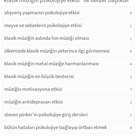
"klasik müziğin psikolojiye etkisi" ile benzer başlıklar
alışveriş yapmanın psikolojiye etkisi
8
meyve ve sebzelerin psikolojiye etkisi
1
klasik müziğin aslında fon müziği olması
1
ülkemizde klasik müziğin yeterince ilgi görmemesi
6
klasik müziğin metal müziğe harmanlanması
4
klasik müziğin en büyük bestecisi
1
müziğin motivasyona etkisi
7
müziğin antideprasan etkisi
1
steven pinker'ın psikolojiye giriş dersleri
1
bütün hataları psikolojiye bağlayıp örtbas etmek
8