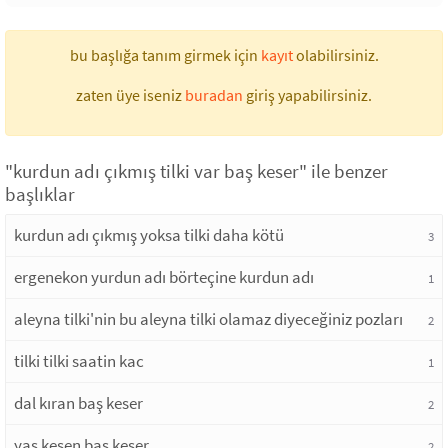
bu başlığa tanım girmek için
kayıt
olabilirsiniz.
zaten üye iseniz
buradan
giriş yapabilirsiniz.
"kurdun adı çıkmış tilki var baş keser" ile benzer
başlıklar
kurdun adı çıkmış yoksa tilki daha kötü
3
ergenekon yurdun adı börteçine kurdun adı
1
aleyna tilki'nin bu aleyna tilki olamaz diyeceğiniz pozları
2
tilki tilki saatin kac
1
dal kıran baş keser
2
yaş kesen baş keser
2