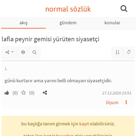
normal sözlük
akış
gündem
konular
lafla peynir gemisi yürüten siyasetçi
1.
günü kurtarır ama yarını belli olmayan siyasetçidir.
(0)
(0)
27.12.2020 23:51
lilyum
bu başlığa tanım girmek için
kayıt
olabilirsiniz.
zaten üye iseniz
buradan
giriş yapabilirsiniz.