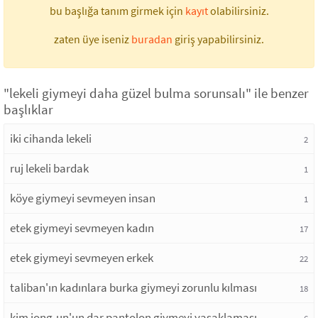
bu başlığa tanım girmek için
kayıt
olabilirsiniz.
zaten üye iseniz
buradan
giriş yapabilirsiniz.
"lekeli giymeyi daha güzel bulma sorunsalı" ile benzer
başlıklar
iki cihanda lekeli
2
ruj lekeli bardak
1
köye giymeyi sevmeyen insan
1
etek giymeyi sevmeyen kadın
17
etek giymeyi sevmeyen erkek
22
taliban'ın kadınlara burka giymeyi zorunlu kılması
18
kim jong-un'un dar pantolon giymeyi yasaklaması