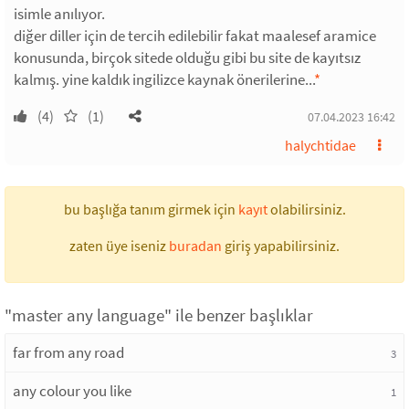
isimle anılıyor.
diğer diller için de tercih edilebilir fakat maalesef aramice
konusunda, birçok sitede olduğu gibi bu site de kayıtsız
kalmış. yine kaldık ingilizce kaynak önerilerine...
*
(4)
(1)
07.04.2023 16:42
halychtidae
bu başlığa tanım girmek için
kayıt
olabilirsiniz.
zaten üye iseniz
buradan
giriş yapabilirsiniz.
"master any language" ile benzer başlıklar
far from any road
3
any colour you like
1