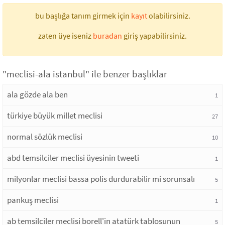
bu başlığa tanım girmek için
kayıt
olabilirsiniz.
zaten üye iseniz
buradan
giriş yapabilirsiniz.
"meclisi-ala istanbul" ile benzer başlıklar
ala gözde ala ben
1
türkiye büyük millet meclisi
27
normal sözlük meclisi
10
abd temsilciler meclisi üyesinin tweeti
1
milyonlar meclisi bassa polis durdurabilir mi sorunsalı
5
pankuş meclisi
1
ab temsilciler meclisi borell'in atatürk tablosunun
5