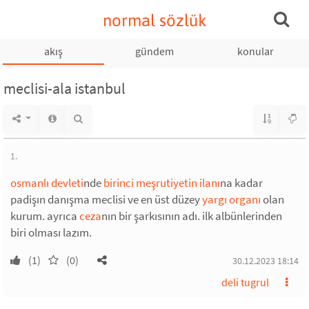
normal sözlük
akış
gündem
konular
meclisi-ala istanbul
1.
osmanlı devleti
nde
birinci meşrutiyetin ilanı
na kadar
padişın danışma meclisi ve en üst düzey
yargı organı
olan
kurum. ayrıca
ceza
nın bir şarkısının adı. ilk albünlerinden
biri olması lazım.
(1)
(0)
30.12.2023 18:14
deli tugrul