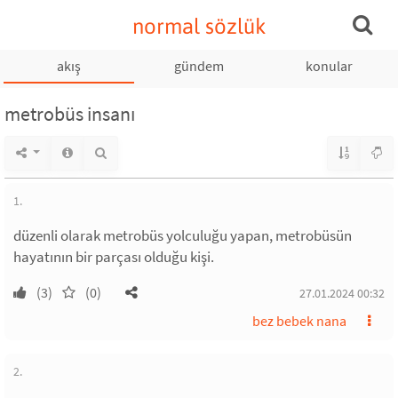
normal sözlük
akış
gündem
konular
metrobüs insanı
1.
düzenli olarak metrobüs yolculuğu yapan, metrobüsün
hayatının bir parçası olduğu kişi.
(3)
(0)
27.01.2024 00:32
bez bebek nana
2.