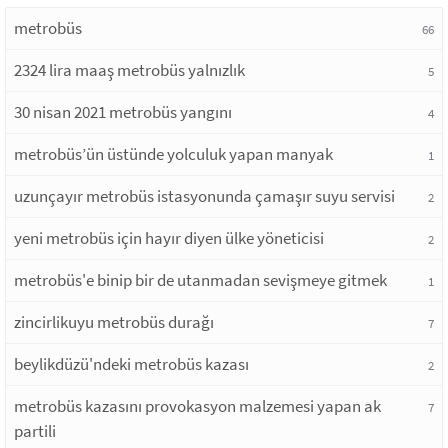
metrobüs
66
2324 lira maaş metrobüs yalnızlık
5
30 nisan 2021 metrobüs yangını
4
metrobüs’ün üstünde yolculuk yapan manyak
1
uzunçayır metrobüs istasyonunda çamaşır suyu servisi
2
yeni metrobüs için hayır diyen ülke yöneticisi
2
metrobüs'e binip bir de utanmadan sevişmeye gitmek
1
zincirlikuyu metrobüs durağı
7
beylikdüzü'ndeki metrobüs kazası
2
metrobüs kazasını provokasyon malzemesi yapan ak
7
partili