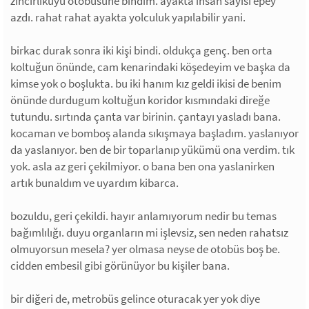
zincirlikuyu otobüsüne bindim. ayakta insan sayısı epey
azdı. rahat rahat ayakta yolculuk yapılabilir yani.
birkac durak sonra iki kişi bindi. oldukça genç. ben orta
koltuğun önünde, cam kenarindaki köşedeyim ve başka da
kimse yok o boşlukta. bu iki hanım kız geldi ikisi de benim
önünde durdugum koltuğun koridor kısmındaki direğe
tutundu. sırtında çanta var birinin. çantayı yasladı bana.
kocaman ve bomboş alanda sıkışmaya başladım. yaslanıyor
da yaslanıyor. ben de bir toparlanıp yükümü ona verdim. tık
yok. asla az geri çekilmiyor. o bana ben ona yaslanirken
artık bunaldım ve uyardım kibarca.
bozuldu, geri çekildi. hayır anlamıyorum nedir bu temas
bağımlılığı. duyu organların mi işlevsiz, sen neden rahatsız
olmuyorsun mesela? yer olmasa neyse de otobüs boş be.
cidden embesil gibi görünüyor bu kişiler bana.
bir diğeri de, metrobüs gelince oturacak yer yok diye