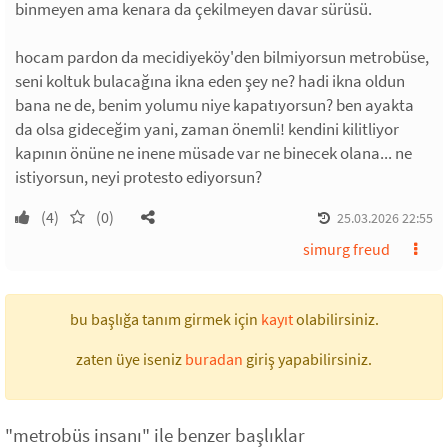
binmeyen ama kenara da çekilmeyen davar sürüsü.
hocam pardon da mecidiyeköy'den bilmiyorsun metrobüse,
seni koltuk bulacağına ikna eden şey ne? hadi ikna oldun
bana ne de, benim yolumu niye kapatıyorsun? ben ayakta
da olsa gideceğim yani, zaman önemli! kendini kilitliyor
kapının önüne ne inene müsade var ne binecek olana... ne
istiyorsun, neyi protesto ediyorsun?
(4)
(0)
25.03.2026 22:55
simurg freud
bu başlığa tanım girmek için
kayıt
olabilirsiniz.
zaten üye iseniz
buradan
giriş yapabilirsiniz.
"metrobüs insanı" ile benzer başlıklar