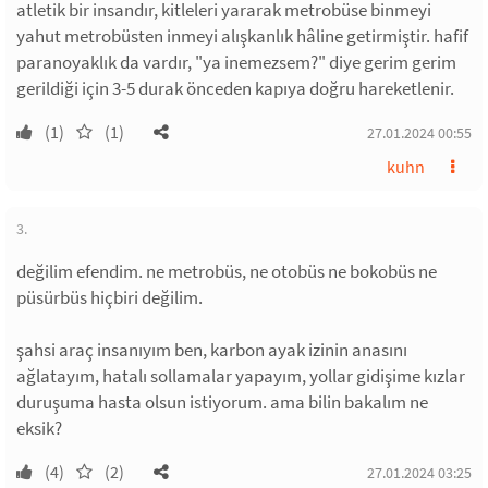
atletik bir insandır, kitleleri yararak metrobüse binmeyi
yahut metrobüsten inmeyi alışkanlık hâline getirmiştir. hafif
paranoyaklık da vardır, "ya inemezsem?" diye gerim gerim
gerildiği için 3-5 durak önceden kapıya doğru hareketlenir.
(1)
(1)
27.01.2024 00:55
kuhn
3.
değilim efendim. ne metrobüs, ne otobüs ne bokobüs ne
püsürbüs hiçbiri değilim.
şahsi araç insanıyım ben, karbon ayak izinin anasını
ağlatayım, hatalı sollamalar yapayım, yollar gidişime kızlar
duruşuma hasta olsun istiyorum. ama bilin bakalım ne
eksik?
(4)
(2)
27.01.2024 03:25