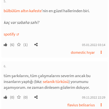
5.
bülbülüm altın kafeste
'nin en güzel hallerinden biri.
kaç var sabaha sahi?
spotify
(6)
(1)
05.01.2022 03:14
domestic hıyar
6.
tüm şarkılarını, tüm çalışmalarını severim ancak bu
insanların yaptığı (bkz:
selanik türküsü
) yorumunu
aşamıyorum. ne zaman dinlesem gözlerim doluyor.
(0)
(0)
09.11.2022 22:29
flavius belisarius