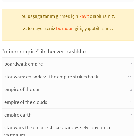
bu başlığa tanım girmek için
kayıt
olabilirsiniz.
zaten üye iseniz
buradan
giriş yapabilirsiniz.
"minor empire" ile benzer başlıklar
boardwalk empire
7
star wars: episode v - the empire strikes back
11
empire of the sun
3
empire of the clouds
1
empire earth
7
star wars the empire strikes back vs selvi boylum al
1
yazmalım