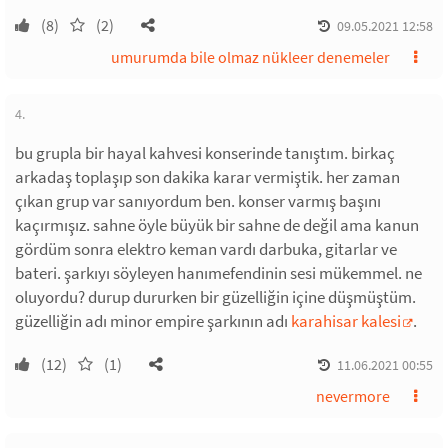
(8)
(2)
09.05.2021 12:58
umurumda bile olmaz nükleer denemeler
4.
bu grupla bir hayal kahvesi konserinde tanıştım. birkaç
arkadaş toplaşıp son dakika karar vermiştik. her zaman
çıkan grup var sanıyordum ben. konser varmış başını
kaçırmışız. sahne öyle büyük bir sahne de değil ama kanun
gördüm sonra elektro keman vardı darbuka, gitarlar ve
bateri. şarkıyı söyleyen hanımefendinin sesi mükemmel. ne
oluyordu? durup dururken bir güzelliğin içine düşmüştüm.
güzelliğin adı minor empire şarkının adı
karahisar kalesi
.
(12)
(1)
11.06.2021 00:55
nevermore