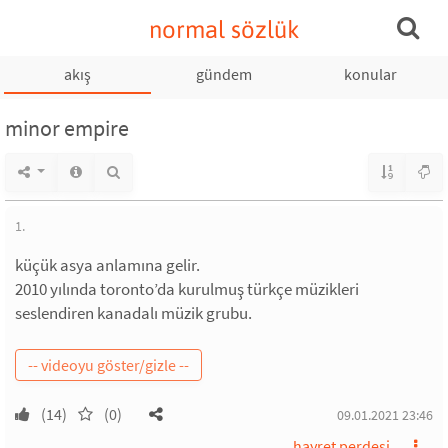
normal sözlük
akış
gündem
konular
minor empire
1.
küçük asya anlamına gelir.
2010 yılında toronto’da kurulmuş türkçe müzikleri
seslendiren kanadalı müzik grubu.
(14)
(0)
09.01.2021 23:46
hayret perdesi