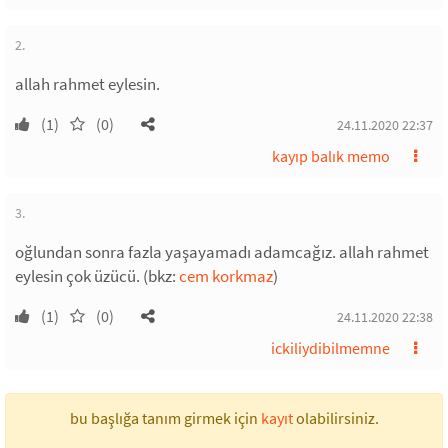
2.
allah rahmet eylesin.
(1)
(0)
24.11.2020 22:37
kayıp balık memo
3.
oğlundan sonra fazla yaşayamadı adamcağız. allah rahmet
eylesin çok üzücü. (bkz:
cem korkmaz
)
(1)
(0)
24.11.2020 22:38
ickiliydibilmemne
bu başlığa tanım girmek için
kayıt
olabilirsiniz.