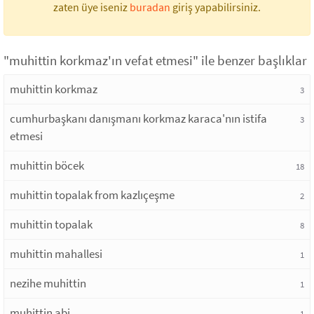
zaten üye iseniz
buradan
giriş yapabilirsiniz.
"muhittin korkmaz'ın vefat etmesi" ile benzer başlıklar
muhittin korkmaz
3
cumhurbaşkanı danışmanı korkmaz karaca'nın istifa
3
etmesi
muhittin böcek
18
muhittin topalak from kazlıçeşme
2
muhittin topalak
8
muhittin mahallesi
1
nezihe muhittin
1
muhittin abi
1