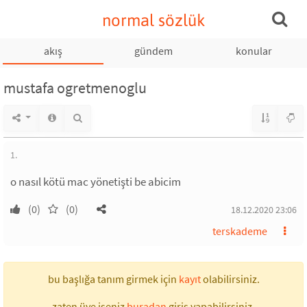
normal sözlük
akış
gündem
konular
mustafa ogretmenoglu
1.
o nasıl kötü mac yönetişti be abicim
(0)
(0)
18.12.2020 23:06
terskademe
bu başlığa tanım girmek için
kayıt
olabilirsiniz.
zaten üye iseniz
buradan
giriş yapabilirsiniz.