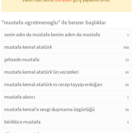
"mustafa ogretmenoglu" ile benzer başlıklar
senin adın da mustafa benim adım da mustafa
1
mustafa kemal atatürk
868
şehzade mustafa
20
mustafa kemal atatürk'ün vecizeleri
45
mustafa kemal atatürk vs recep tayyip erdoğan
80
mustafa akıncı
1
mustafa kemal'e sevgi duymama özgürlüğü
96
börklüce mustafa
5