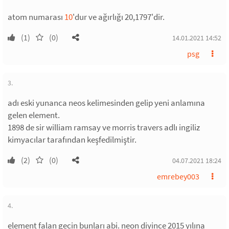
atom numarası
10
'dur ve ağırlığı 20,1797'dir.
(1)
(0)
14.01.2021 14:52
psg
3.
adı eski yunanca neos kelimesinden gelip yeni anlamına
gelen element.
1898 de sir william ramsay ve morris travers adlı ingiliz
kimyacılar tarafından keşfedilmiştir.
(2)
(0)
04.07.2021 18:24
emrebey003
4.
element falan gecin bunları abi. neon diyince 2015 yılına