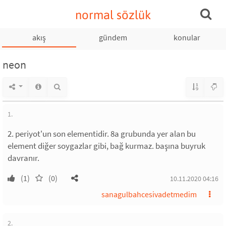
normal sözlük
akış
gündem
konular
neon
1.
2. periyot'un son elementidir. 8a grubunda yer alan bu
element diğer soygazlar gibi, bağ kurmaz. başına buyruk
davranır.
(1)
(0)
10.11.2020 04:16
sanagulbahcesivadetmedim
2.