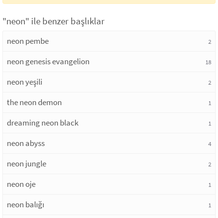
"neon" ile benzer başlıklar
neon pembe
2
neon genesis evangelion
18
neon yeşili
2
the neon demon
1
dreaming neon black
1
neon abyss
4
neon jungle
2
neon oje
1
neon balığı
1