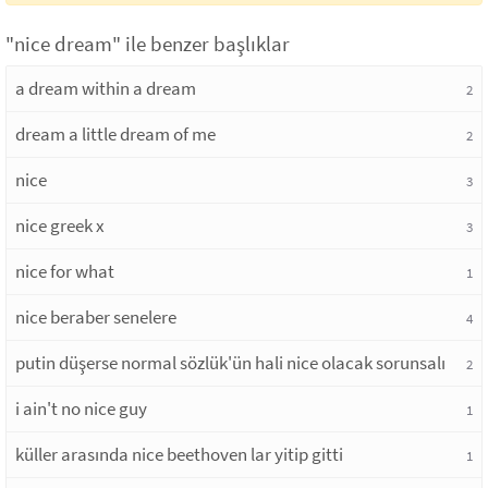
"nice dream" ile benzer başlıklar
a dream within a dream
2
dream a little dream of me
2
nice
3
nice greek x
3
nice for what
1
nice beraber senelere
4
putin düşerse normal sözlük'ün hali nice olacak sorunsalı
2
i ain't no nice guy
1
küller arasında nice beethoven lar yitip gitti
1