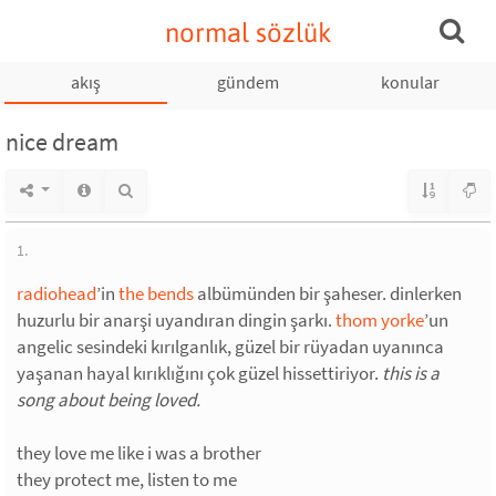
normal sözlük
akış
gündem
konular
nice dream
1.
radiohead
’in
the bends
albümünden bir şaheser. dinlerken
huzurlu bir anarşi uyandıran dingin şarkı.
thom yorke
’un
angelic sesindeki kırılganlık, güzel bir rüyadan uyanınca
yaşanan hayal kırıklığını çok güzel hissettiriyor.
this is a
song about being loved.
they love me like i was a brother
they protect me, listen to me