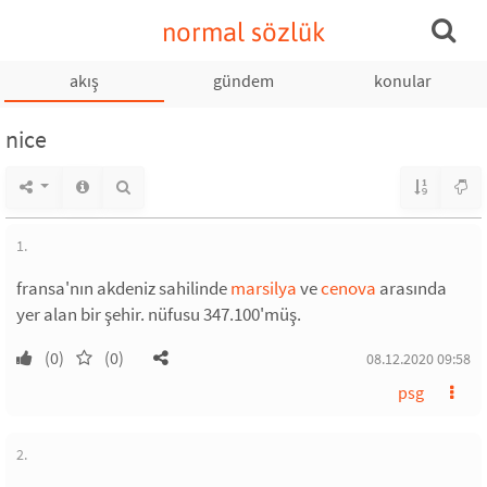
normal sözlük
akış
gündem
konular
nice
1.
fransa'nın akdeniz sahilinde
marsilya
ve
cenova
arasında
yer alan bir şehir. nüfusu 347.100'müş.
(0)
(0)
08.12.2020 09:58
psg
2.