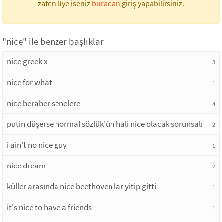
zaten üye iseniz
buradan
giriş yapabilirsiniz.
"nice" ile benzer başlıklar
nice greek x
3
nice for what
1
nice beraber senelere
4
putin düşerse normal sözlük'ün hali nice olacak sorunsalı
2
i ain't no nice guy
1
nice dream
2
küller arasında nice beethoven lar yitip gitti
1
it's nice to have a friends
1