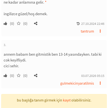
ne kadar anlamına gelir.
*
ingilizce güzel/hoş demek.
(0)
(0)
27.10.2024 22:46
tantrum
3.
annem babam ben gitmistik ben 13-14 yasındayken. tabi ki
cok keyifliydi.
cici sehir.
(0)
(0)
03.07.2026 05:15
gulmekicinyaratilmis
bu başlığa tanım girmek için
kayıt
olabilirsiniz.