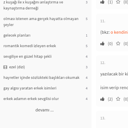
(1)
(0
z kuşağı ile x kuşağını anlaştırma ve
3
kaynaştırma derneği
olması istenen ama gerçek hayatta olmayan
5
11.
şeyler
(bkz:
o kendini
gelecek planları
1
(0)
(0
romantik komedi izleyen erkek
5
sevgiliye en güzel hitap şekli
4
12.
ezel (dizi)
3
yazılacak bir 
hayretler içinde sözlükteki başlıkları okumak
4
isim verip ren
gay algısı yaratan erkek isimleri
4
erkek adamın erkek sevgilisi olur
(2)
(0
4
devamı ...
13.