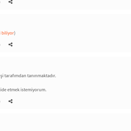
)
 biliyor
)
)
kişi tarafımdan tanınmaktadır.
cide etmek istemiyorum.
)