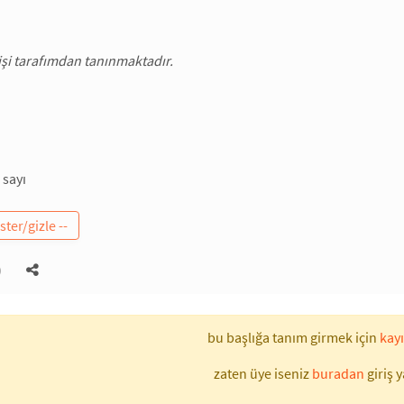
kişi tarafımdan tanınmaktadır.
 sayı
)
bu başlığa tanım girmek için
kayı
zaten üye iseniz
buradan
giriş y