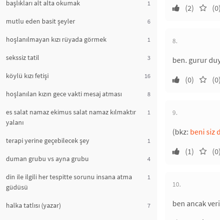
başlıkları alt alta okumak
1
(2)
(0
mutlu eden basit şeyler
6
hoşlanılmayan kızı rüyada görmek
1
8.
sekssiz tatil
3
ben. gurur du
köylü kızı fetişi
16
(0)
(0
hoşlanılan kızın gece vakti mesaj atması
8
es salat namaz ekimus salat namaz kılmaktır
1
9.
yalanı
(bkz:
beni siz d
terapi yerine geçebilecek şey
1
(1)
(0
duman grubu vs ayna grubu
4
din ile ilgili her tespitte sorunu insana atma
1
10.
güdüsü
ben ancak veri
halka tatlısı (yazar)
7