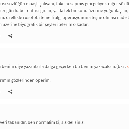
arısı sözlüğün maaşlı çalışanı, fake hesapmış gibi geliyor. diğer söz
 her gün haber entrisi girsin, ya da tek bir konu üzerine yoğunlaşsın
m. özellikle rusofobi temelli algı operasyonuna teşne olması mide bu
 üzerine biyografik bir şeyler itelerim o kadar.
)
u benim diye yazanlarla dalga geçerken bu benim yazacaksın.(bkz:
arımın gözlerinden öperim.
)
eri tabanıdır. ben normalim ki, siz delisiniz.