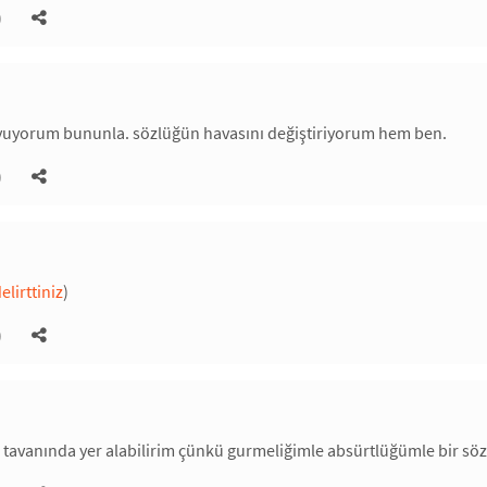
)
yuyorum bununla. sözlüğün havasını değiştiriyorum hem ben.
)
elirttiniz
)
)
 tavanında yer alabilirim çünkü gurmeliğimle absürtlüğümle bir sö