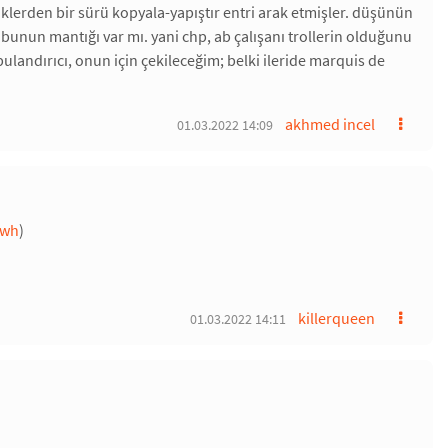
lüklerden bir sürü kopyala-yapıştır entri arak etmişler. düşünün
, bunun mantığı var mı. yani chp, ab çalışanı trollerin olduğunu
landırıcı, onun için çekileceğim; belki ileride marquis de
akhmed incel
01.03.2022 14:09
swh
)
killerqueen
01.03.2022 14:11