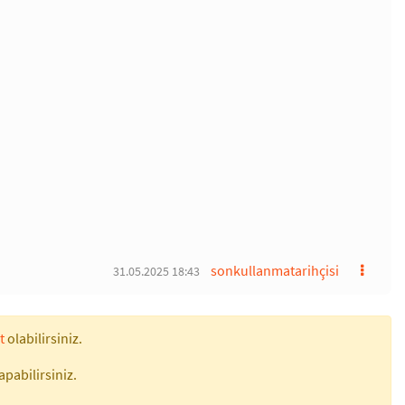
sonkullanmatarihçisi
31.05.2025 18:43
t
olabilirsiniz.
apabilirsiniz.