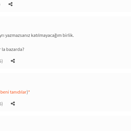
)
ayrı yazmazsanız katılmayacağım birlik.
 la bazarda?
5)
beni tanıdılar
)
*
6)