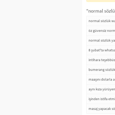
"normal sözlü
normal sözlük wat
öz güvensiz norma
normal sözlük yaz
8 şubat'ta whatsa
intihara teşebbüs
bumerang sözlük y
maaşını dolarla a
aynı kıza yürüyen
işinden istifa etm
masaj yapacak söz