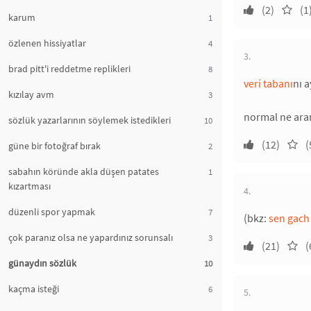
(2)
(1
karum
1
özlenen hissiyatlar
4
3.
brad pitt'i reddetme replikleri
8
veri tabanı
nı 
kızılay avm
3
normal ne arar
sözlük yazarlarının söylemek istedikleri
10
(12)
(
güne bir fotoğraf bırak
2
sabahın köründe akla düşen patates
1
kızartması
4.
düzenli spor yapmak
7
(bkz:
sen gach 
çok paranız olsa ne yapardınız sorunsalı
3
(21)
(
günaydın sözlük
10
kaçma isteği
6
5.