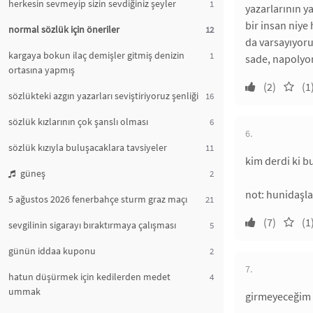
herkesin sevmeyip sizin sevdiğiniz şeyler
1
yazarlarının y
bir insan niye
normal sözlük için öneriler
12
da varsayıyoru
kargaya bokun ilaç demişler gitmiş denizin
1
sade, napolyon
ortasına yapmış
(2)
(1
sözlükteki azgın yazarları seviştiriyoruz şenliği
16
sözlük kızlarının çok şanslı olması
6
6.
sözlük kızıyla buluşacaklara tavsiyeler
11
kim derdi ki b
güneş
2
not: hunidaşl
5 ağustos 2026 fenerbahçe sturm graz maçı
21
(7)
(1
sevgilinin sigarayı bıraktırmaya çalışması
5
günün iddaa kuponu
2
7.
hatun düşürmek için kedilerden medet
4
ummak
girmeyeceğim v