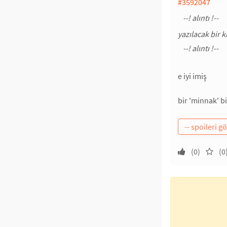
#3592047
yazılacak bir 
e iyi imiş
bir 'minnak' bi
(0)
(0