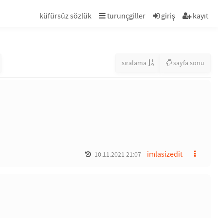
küfürsüz sözlük
turunçgiller
giriş
kayıt
sıralama
sayfa sonu
imlasizedit
10.11.2021 21:07