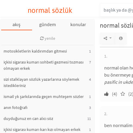
normal sözlük
normal sözl
akış
gündem
konular
yenile
motosikletlerin kaldırımdan gitmesi
1
1.
içkisi sigarası kumarı sohbeti gezmesi tozması
7
normal olan he
olmayan erkek
bu önermeye g
sizi stalklayan sözlük yazarlarına söylemek
4
pasific in ukde
istedikleriniz
(4)
(2
ismail yk şarkılarında geçen muhteşem sözler
1
anın fotoğrafı
3
2.
duyduğunuz en can alıcı söz
11
ben normalim a
içkisi sigarası kumarı karı kızı olmayan erkek
1