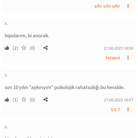
sıfır sıfır sıfır
4.
bipolarım, bi anorak.
(2)
(0)
27.06.2025 16:56
fezaevi
5.
son 10 yılın "aykırıyım" psikolojik rahatsızlığı bu heralde.
(1)
(0)
27.06.2025 16:57
0 0 7
6.