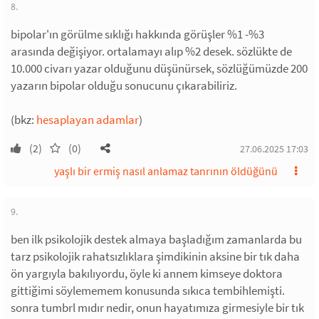
8.
bipolar'ın görülme sıklığı hakkında görüşler %1 -%3
arasında değişiyor. ortalamayı alıp %2 desek. sözlükte de
10.000 civarı yazar olduğunu düşünürsek, sözlüğümüzde 200
yazarın bipolar olduğu sonucunu çıkarabiliriz.
(bkz:
hesaplayan adamlar
)
(2)
(0)
27.06.2025 17:03
yaşlı bir ermiş nasıl anlamaz tanrının öldüğünü
9.
ben ilk psikolojik destek almaya başladığım zamanlarda bu
tarz psikolojik rahatsızlıklara şimdikinin aksine bir tık daha
ön yargıyla bakılıyordu, öyle ki annem kimseye doktora
gittiğimi söylememem konusunda sıkıca tembihlemişti.
sonra tumbrl mıdır nedir, onun hayatımıza girmesiyle bir tık