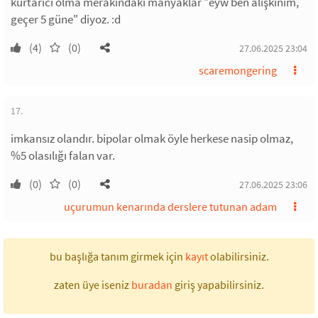
kurtarıcı olma merakındaki manyaklar "eyw ben alışkınım,
geçer 5 güne" diyoz. :d
(4)
(0)
27.06.2025 23:04
scaremongering
17.
imkansız olandır. bipolar olmak öyle herkese nasip olmaz,
%5 olasılığı falan var.
(0)
(0)
27.06.2025 23:06
uçurumun kenarında derslere tutunan adam
bu başlığa tanım girmek için
kayıt
olabilirsiniz.
zaten üye iseniz
buradan
giriş yapabilirsiniz.