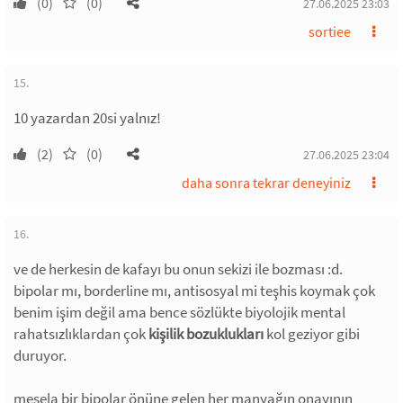
(0)
(0)
27.06.2025 23:03
sortiee
15.
10 yazardan 20si yalnız!
(2)
(0)
27.06.2025 23:04
daha sonra tekrar deneyiniz
16.
ve de herkesin de kafayı bu onun sekizi ile bozması :d.
bipolar mı, borderline mı, antisosyal mi teşhis koymak çok
benim işim değil ama bence sözlükte biyolojik mental
rahatsızlıklardan çok
kişilik bozuklukları
kol geziyor gibi
duruyor.
mesela bir bipolar önüne gelen her manyağın onayının