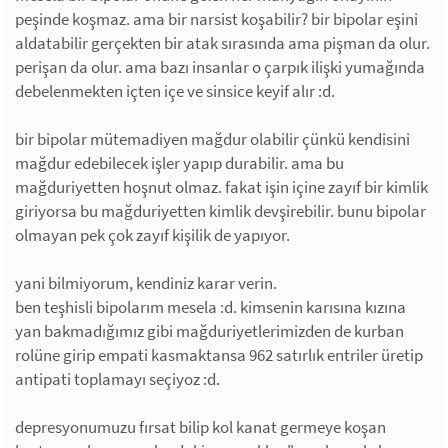
peşinde koşmaz. ama bir narsist koşabilir? bir bipolar eşini
aldatabilir gerçekten bir atak sırasında ama pişman da olur.
perişan da olur. ama bazı insanlar o çarpık ilişki yumağında
debelenmekten içten içe ve sinsice keyif alır :d.
bir bipolar mütemadiyen mağdur olabilir çünkü kendisini
mağdur edebilecek işler yapıp durabilir. ama bu
mağduriyetten hoşnut olmaz. fakat işin içine zayıf bir kimlik
giriyorsa bu mağduriyetten kimlik devşirebilir. bunu bipolar
olmayan pek çok zayıf kişilik de yapıyor.
yani bilmiyorum, kendiniz karar verin.
ben teşhisli bipolarım mesela :d. kimsenin karısına kızına
yan bakmadığımız gibi mağduriyetlerimizden de kurban
rolüne girip empati kasmaktansa 962 satırlık entriler üretip
antipati toplamayı seçiyoz :d.
depresyonumuzu fırsat bilip kol kanat germeye koşan