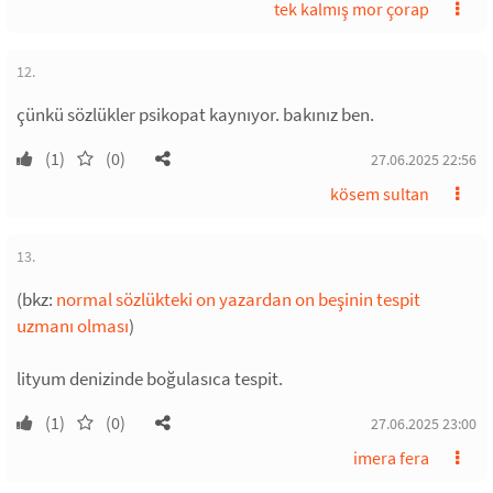
tek kalmış mor çorap
12.
çünkü sözlükler psikopat kaynıyor. bakınız ben.
(1)
(0)
27.06.2025 22:56
kösem sultan
13.
(bkz:
normal sözlükteki on yazardan on beşinin tespit
uzmanı olması
)
lityum denizinde boğulasıca tespit.
(1)
(0)
27.06.2025 23:00
imera fera