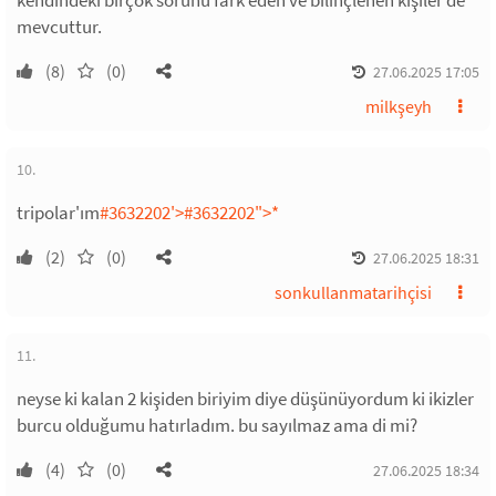
kendindeki birçok sorunu fark eden ve bilinçlenen kişiler de
mevcuttur.
(8)
(0)
27.06.2025 17:05
milkşeyh
10.
tripolar'ım
#3632202'>
#3632202
">*
(2)
(0)
27.06.2025 18:31
sonkullanmatarihçisi
11.
neyse ki kalan 2 kişiden biriyim diye düşünüyordum ki ikizler
burcu olduğumu hatırladım. bu sayılmaz ama di mi?
(4)
(0)
27.06.2025 18:34