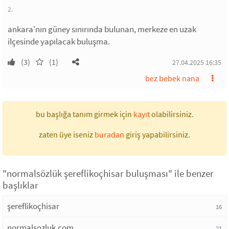
2.
ankara'nın güney sınırında bulunan, merkeze en uzak
ilçesinde yapılacak buluşma.
(3)
(1)
27.04.2025 16:35
bez bebek nana
bu başlığa tanım girmek için
kayıt
olabilirsiniz.
zaten üye iseniz
buradan
giriş yapabilirsiniz.
"normalsözlük şereflikoçhisar buluşması" ile benzer
başlıklar
şereflikoçhisar
16
normalsozluk.com
21