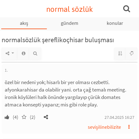
normal sözlük
akış
gündem
konular
normalsözlük şereflikoçhisar buluşması
1.
özel bir nedeni yok; hisarlı bir yer olması cezbetti.
afyonkarahisar da olabilir yani. orta çağ temalı meeting.
ironik köylüleri halk önünde yargılayıp çürük domates
atmaca konsepti yaparız; mis gibi role play.
(4)
(2)
27.04.2025 16:27
sevişilinebilizite