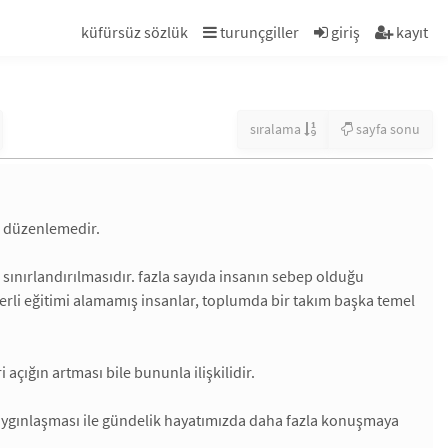
küfürsüz sözlük
turunçgiller
giriş
kayıt
sıralama
sayfa sonu
m düzenlemedir.
n sınırlandırılmasıdır. fazla sayıda insanın sebep olduğu
erli eğitimi alamamış insanlar, toplumda bir takım başka temel
 açığın artması bile bununla ilişkilidir.
 yaygınlaşması ile gündelik hayatımızda daha fazla konuşmaya