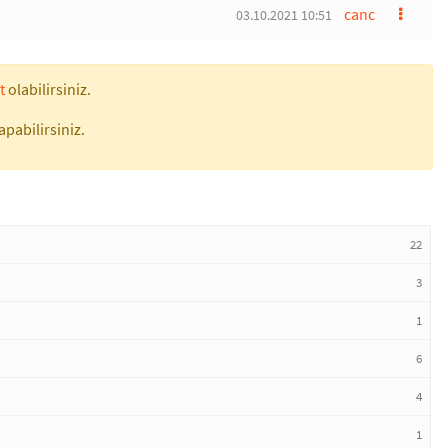
canc
03.10.2021 10:51
t
olabilirsiniz.
apabilirsiniz.
22
3
1
6
4
1