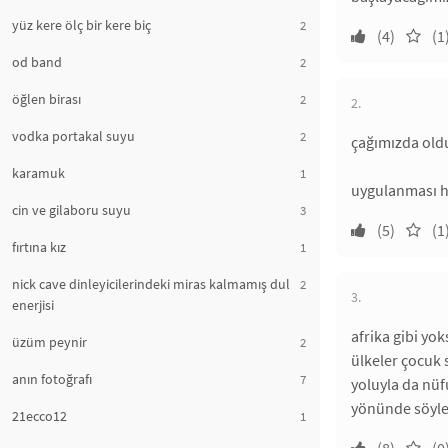
yüz kere ölç bir kere biç
2
(4)
(1
od band
2
öğlen birası
2
2.
vodka portakal suyu
2
çağımızda oldu
karamuk
1
uygulanması h
cin ve gilaboru suyu
3
(5)
(1
fırtına kız
1
nick cave dinleyicilerindeki miras kalmamış dul
2
3.
enerjisi
afrika gibi yo
üzüm peynir
2
ülkeler çocuk 
anın fotoğrafı
7
yoluyla da nü
yönünde söyle
21ecco12
1