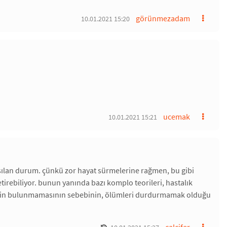
görünmezadam
10.01.2021 15:20
ucemak
10.01.2021 15:21
lışılan durum. çünkü zor hayat sürmelerine rağmen, bu gibi
tirebiliyor. bunun yanında bazı komplo teorileri, hastalık
vinin bulunmamasının sebebinin, ölümleri durdurmamak olduğu