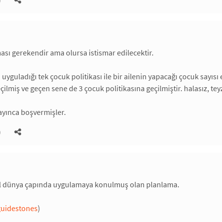
)
sı gerekendir ama olursa istismar edilecektir.
yguladığı tek çocuk politikası ile bir ailenin yapacağı çocuk sayısı 
çilmiş ve geçen sene de 3 çocuk politikasına geçilmiştir. halasız, teyz
ayınca boşvermişler.
)
ğil dünya çapında uygulamaya konulmuş olan planlama.
guidestones
)