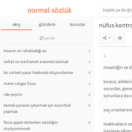
normal sözlük
nüfus kontr
akış
gündem
konular
yenile
insanın en rahatladığı an
1
1.
nefret ve merhamet arasında kalmak
1
insanlığın ve 
bir üstteki yazar hakkında düşünülenler
5
kısaca, aileler
mario vargas llosa
1
sorunlar, gene
rakı peynir
2
sorunlara da 
ekmek parasını çıkarmak için escortluk
6
suç oranlarının
yapmak
fiona apple dinlerken sıkıldığını
6
makinaların ve
söyleyememek
başlayacağımız