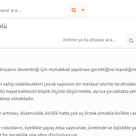
olü
dünyanın devamlılığı için muhakkak yapılması gerektiğine inandığı
in sahip olabilecekleri çocuk sayısının bir merkezi otorite tarafında
lin hayat kalitesini büyük ölçüde düşürmekte, ayrıca çocuklukta yet
sebep olmaktadır.
 artması, düzensizlik, kirlilik hatta çok uç örnek olmakla birlikte cari
 robotların, özellikle yapay zeka sayesinde, üretimde ve lojistikte
 bir gereklilik olacağını düşünüyorum.