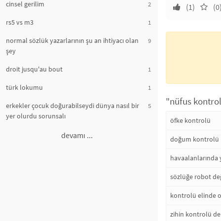
cinsel gerilim
2
(1)
(0
rs5 vs m3
1
normal sözlük yazarlarının şu an ihtiyacı olan
9
şey
droit jusqu'au bout
1
türk lokumu
1
"nüfus kontrol
erkekler çocuk doğurabilseydi dünya nasıl bir
5
yer olurdu sorunsalı
öfke kontrolü
devamı ...
doğum kontrolü
havaalanlarında y
sözlüğe robot de
kontrolü elinde 
zihin kontrolü de