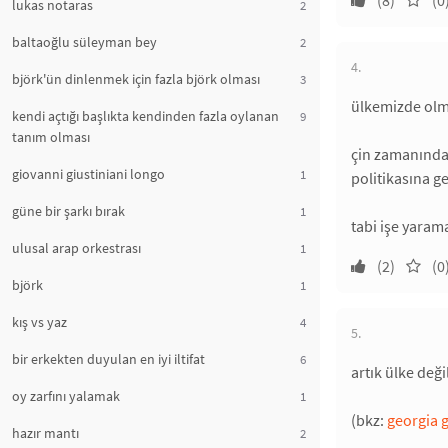
(8)
(0
lukas notaras
2
baltaoğlu süleyman bey
2
4.
björk'ün dinlenmek için fazla björk olması
3
ülkemizde olma
kendi açtığı başlıkta kendinden fazla oylanan
9
tanım olması
çin zamanında u
giovanni giustiniani longo
1
politikasına ge
güne bir şarkı bırak
1
tabi işe yaram
ulusal arap orkestrası
1
(2)
(0
björk
1
kış vs yaz
4
5.
bir erkekten duyulan en iyi iltifat
6
artık ülke de
oy zarfını yalamak
1
(bkz:
georgia 
hazır mantı
2