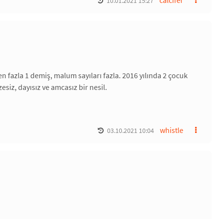
calcifer
10.01.2021 15:27
en fazla 1 demiş, malum sayıları fazla. 2016 yılında 2 çocuk
esiz, dayısız ve amcasız bir nesil.
whistle
03.10.2021 10:04