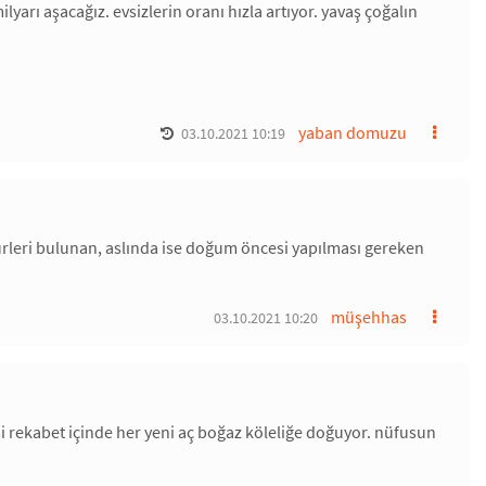
yarı aşacağız. evsizlerin oranı hızla artıyor. yavaş çoğalın
yaban domuzu
03.10.2021 10:19
ı türleri bulunan, aslında ise doğum öncesi yapılması gereken
müşehhas
03.10.2021 10:20
i rekabet içinde her yeni aç boğaz köleliğe doğuyor. nüfusun