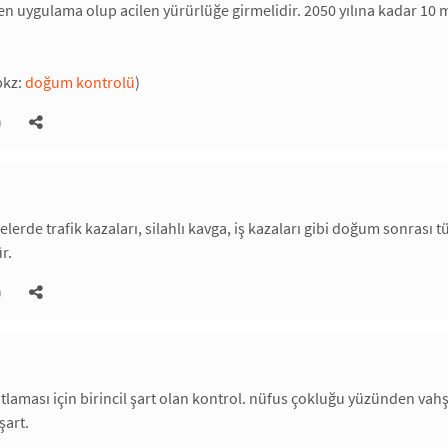
n uygulama olup acilen yürürlüğe girmelidir. 2050 yılına kadar 10 mil
bkz:
doğum kontrolü
)
)
kelerde trafik kazaları, silahlı kavga, iş kazaları gibi doğum sonras
r.
)
laması için birincil şart olan kontrol. nüfus çokluğu yüzünden vahş
şart.