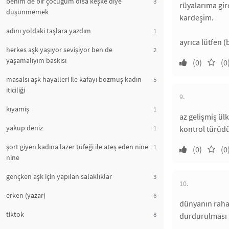
benim de bir çocuğum olsa keşke diye
3
rüyalarıma gire
düşünmemek
kardeşim.
adını yoldaki taşlara yazdım
1
ayrıca lütfen (
herkes aşk yaşıyor sevişiyor ben de
2
yaşamalıyım baskısı
(0)
(0
masalsı aşk hayalleri ile kafayı bozmuş kadın
5
iticiliği
9.
kıyamiş
1
az gelişmiş ül
yakup deniz
1
kontrol türüdü
şort giyen kadına lazer tüfeği ile ateş eden nine
1
(0)
(0
nine
gençken aşk için yapılan salaklıklar
3
10.
erken (yazar)
6
dünyanın rahat
tiktok
8
durdurulması 