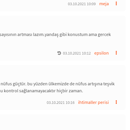
meja
03.10.2021 10:09
sayısının artması lazım.yandaş gibi konustum ama gercek
epsilon
03.10.2021 10:12
nüfus güçtür. bu yüzden ülkemizde de nüfus artışına teşvik
n bu kontrol sağlanamayacaktır hiçbir zaman.
ihtimaller perisi
03.10.2021 10:16