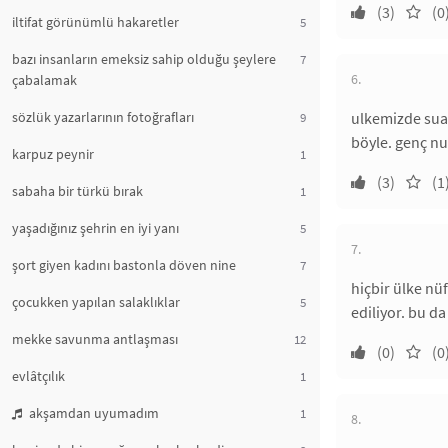
(3)
(0
iltifat görünümlü hakaretler
5
bazı insanların emeksiz sahip olduğu şeylere
7
6.
çabalamak
sözlük yazarlarının fotoğrafları
ulkemizde sua
9
böyle. genç nuf
karpuz peynir
1
(3)
(1
sabaha bir türkü bırak
1
yaşadığınız şehrin en iyi yanı
5
7.
şort giyen kadını bastonla döven nine
7
hiçbir ülke nü
çocukken yapılan salaklıklar
5
ediliyor. bu d
mekke savunma antlaşması
12
(0)
(0
evlâtçılık
1
akşamdan uyumadım
1
8.