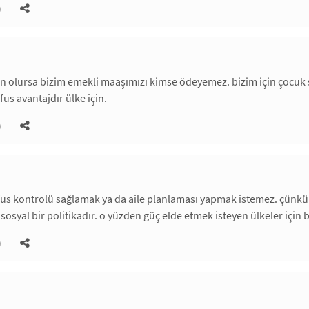
)
n olursa bizim emekli maaşımızı kimse ödeyemez. bizim için çocuk 
us avantajdır ülke için.
)
fus kontrolü sağlamak ya da aile planlaması yapmak istemez. çünkü 
a sosyal bir politikadır. o yüzden güç elde etmek isteyen ülkeler içi
)