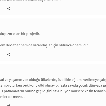
)
kça zor olan bir projedir.
em devletler hem de vatandaşlar için oldukça önemlidir.
)
ksul ve yaşamın zor olduğu ülkelerde, özellikle eğitimi verilmeye ça
sahibi olurken pek kontrollü olmayıp, fazla sayıda çocuk dünyaya ge
fus patlamaların önüne geçildiğini savunuyor. kansere kesin teda
mler de mevcut.