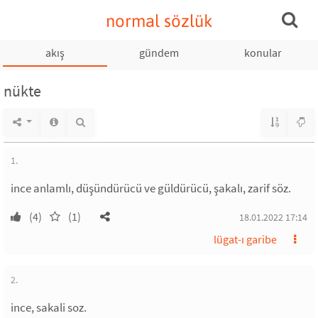
normal sözlük
akış
gündem
konular
nükte
1.
ince anlamlı, düşündürücü ve güldürücü, şakalı, zarif söz.
(4)
(1)
18.01.2022 17:14
lügat-ı garibe
2.
ince, sakali soz.