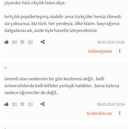
yiyordur hüü ırkçılık falan diye.
hırtçılık popülerleşmiş olabilir ama türkçüler henüz ölmedi.
siz çoksunuz, biz türk. her yerdeyiz, ülke bizim. bayrağımız
dalgalanacak, sizde öyle hasetle izleyeceksiniz.
(6)
(2)
08.05.2026 15:29
kafasızyazar
4.
önemli olan seslerinin bir gün kesilmesi değil.. belli
üniversitelerde belli kitleler yerleşik haldeler.. bana kalırsa
sadece öğrenciler de değil..
(2)
(1)
08.05.2026 15:54
bi derdim var