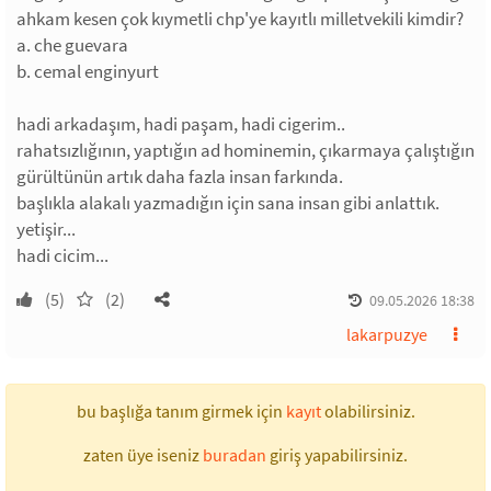
ahkam kesen çok kıymetli chp'ye kayıtlı milletvekili kimdir?
a. che guevara
b. cemal enginyurt
hadi arkadaşım, hadi paşam, hadi cigerim..
rahatsızlığının, yaptığın ad hominemin, çıkarmaya çalıştığın
gürültünün artık daha fazla insan farkında.
başlıkla alakalı yazmadığın için sana insan gibi anlattık.
yetişir...
hadi cicim...
(5)
(2)
09.05.2026 18:38
lakarpuzye
bu başlığa tanım girmek için
kayıt
olabilirsiniz.
zaten üye iseniz
buradan
giriş yapabilirsiniz.