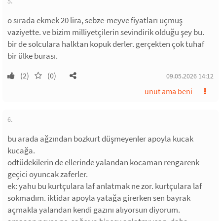
5.
o sırada ekmek 20 lira, sebze-meyve fiyatları uçmuş
vaziyette. ve bizim milliyetçilerin sevindirik olduğu şey bu.
bir de solculara halktan kopuk derler. gerçekten çok tuhaf
bir ülke burası.
(2)
(0)
09.05.2026 14:12
unut ama beni
6.
bu arada ağzından bozkurt düşmeyenler apoyla kucak
kucağa.
odtüdekilerin de ellerinde yalandan kocaman rengarenk
geçici oyuncak zaferler.
ek: yahu bu kurtçulara laf anlatmak ne zor. kurtçulara laf
sokmadım. iktidar apoyla yatağa girerken sen bayrak
açmakla yalandan kendi gazını alıyorsun diyorum.