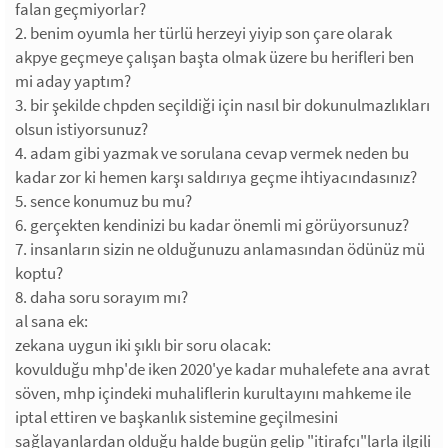
falan geçmiyorlar?
2. benim oyumla her türlü herzeyi yiyip son çare olarak
akpye geçmeye çalışan başta olmak üzere bu herifleri ben
mi aday yaptım?
3. bir şekilde chpden seçildiği için nasıl bir dokunulmazlıkları
olsun istiyorsunuz?
4. adam gibi yazmak ve sorulana cevap vermek neden bu
kadar zor ki hemen karşı saldırıya geçme ihtiyacındasınız?
5. sence konumuz bu mu?
6. gerçekten kendinizi bu kadar önemli mi görüyorsunuz?
7. insanların sizin ne olduğunuzu anlamasından ödünüz mü
koptu?
8. daha soru sorayım mı?
al sana ek:
zekana uygun iki şıklı bir soru olacak:
kovulduğu mhp'de iken 2020'ye kadar muhalefete ana avrat
söven, mhp içindeki muhaliflerin kurultayını mahkeme ile
iptal ettiren ve başkanlık sistemine geçilmesini
sağlayanlardan olduğu halde bugün gelip "itirafçı"larla ilgili