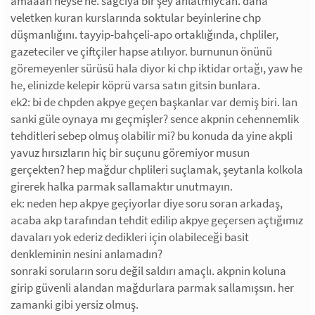
amaaan neyse ne. sağcıya bir şey anlatmıycan. daha
veletken kuran kurslarında soktular beyinlerine chp
düşmanlığını. tayyip-bahçeli-apo ortaklığında, chpliler,
gazeteciler ve çiftçiler hapse atılıyor. burnunun önünü
göremeyenler sürüsü hala diyor ki chp iktidar ortağı, yaw he
he, elinizde kelepir köprü varsa satın gitsin bunlara.
ek2: bi de chpden akpye geçen başkanlar var demiş biri. lan
sanki güle oynaya mı geçmişler? sence akpnin cehennemlik
tehditleri sebep olmuş olabilir mi? bu konuda da yine akpli
yavuz hırsızların hiç bir suçunu göremiyor musun
gerçekten? hep mağdur chplileri suçlamak, şeytanla kolkola
girerek halka parmak sallamaktır unutmayın.
ek: neden hep akpye geçiyorlar diye soru soran arkadaş,
acaba akp tarafından tehdit edilip akpye geçersen açtığımız
davaları yok ederiz dedikleri için olabileceği basit
denkleminin nesini anlamadın?
sonraki soruların soru değil saldırı amaçlı. akpnin koluna
girip güvenli alandan mağdurlara parmak sallamışsın. her
zamanki gibi yersiz olmuş.