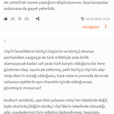
ek: yeterli bir tanım yaptığımı düşünüyorum. bazı karpuzlar
anlamasa da gayet yeterlidir.
(4)
(0)
09.05.2026 14:25
morgazoz
7.
chp'li fanatiklerin kürtçü özgürün ve kürtçü ekonun
partisinden vazgeçip de türk milletiyle asla birlik
olamayacak kadar saf yada türk karşıtı olduğunu bir kere
gösteren olay. oyuncak zafermiş, peh! kürtçü chp'nin akp-
mhp-dem'in ortağı olduğunu, hala onların yanında durarak
vatansız eşeklerle aynı ihanetin içinde olduğunuzu
göremiyor musunuz?
bozkurt sembolü, apo itini yalayan mhp'nin tekelinde değil,
tıpkı atatürkçülüğün etnikçi chp'lilerin tekelinde olmadığı
gibi. maskeleriniz türk milletini ilgilendirmez. hepinizin