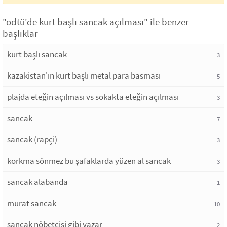
"odtü'de kurt başlı sancak açılması" ile benzer
başlıklar
kurt başlı sancak
3
kazakistan'ın kurt başlı metal para basması
5
plajda eteğin açılması vs sokakta eteğin açılması
3
sancak
7
sancak (rapçi)
3
korkma sönmez bu şafaklarda yüzen al sancak
3
sancak alabanda
1
murat sancak
10
sancak nöbetçisi gibi yazar
2