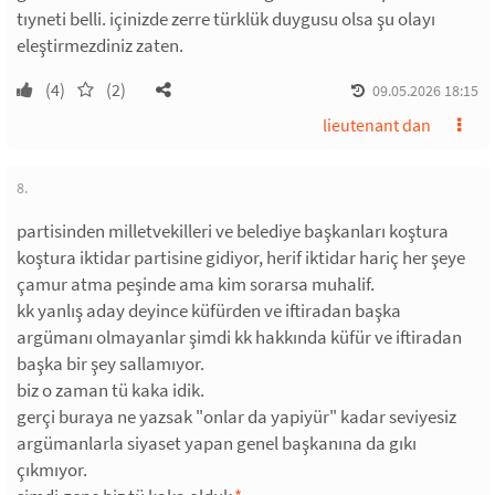
tıyneti belli. içinizde zerre türklük duygusu olsa şu olayı
eleştirmezdiniz zaten.
(4)
(2)
09.05.2026 18:15
lieutenant dan
8.
partisinden milletvekilleri ve belediye başkanları koştura
koştura iktidar partisine gidiyor, herif iktidar hariç her şeye
çamur atma peşinde ama kim sorarsa muhalif.
kk yanlış aday deyince küfürden ve iftiradan başka
argümanı olmayanlar şimdi kk hakkında küfür ve iftiradan
başka bir şey sallamıyor.
biz o zaman tü kaka idik.
gerçi buraya ne yazsak "onlar da yapiyür" kadar seviyesiz
argümanlarla siyaset yapan genel başkanına da gıkı
çıkmıyor.