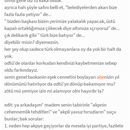
simdi gene biz tü kaka olduk.
*
ayrıca hah şöyle safını belli et, "belediyelerden akan bize
fazla fazla yetiyor" de...
" bizden başkası bizim yerimize yalakalık yapacak, üstü
kapalı ortaklığımıza çökecek diye altımıza sçrıyoruz" de...
çık delikanlı gibi " türk bize batıyor" de...
diyebilir misin? diyemezsin.
her şey olup sadece türk olmayanlara oy da yok bir halt da
yok.
odtü'de olanlar korkudan kendinizi kaybetmenize sebep
oldu farkındayız.
senin genel baskanin eşek cennetini boylayan
abe
nizin yıl
dönümünü hatırlıyor da odtü'ye dönüp bakamıyor mu?
zötü mü yemiyor izin mi alamıyor olm hayırdır la?
edit: ya arkadaşım
*
madem senin tabirinle "akpnin
cehennemlik tehditleri" ve "akpli yavuz hırsızların" suçu
bunlar; bak sorular:
1. neden hep akpye geçiyorlar da mesela iyi partiye, fazilete