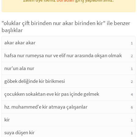
"oluklar çift birinden nur akar birinden kir" ile benzer
başlıklar
akar akar akar
1
hafsa nur rumeysa nur ve elif nur arasında okşan olmak
2
nur'un ala nur
1
göbek deliğinde kir birikmesi
2
çocukken sokaktan eve kir pas içinde gelmek
4
hz. muhammed'e kir atmaya çalışanlar
6
kir
1
suya düşen kir
1