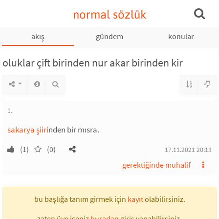
normal sözlük
akış
gündem
konular
oluklar çift birinden nur akar birinden kir
1.
sakarya şiiri
nden bir mısra.
(1)
(0)
17.11.2021 20:13
gerektiğinde muhalif
bu başlığa tanım girmek için
kayıt
olabilirsiniz.
zaten üye iseniz
buradan
giriş yapabilirsiniz.