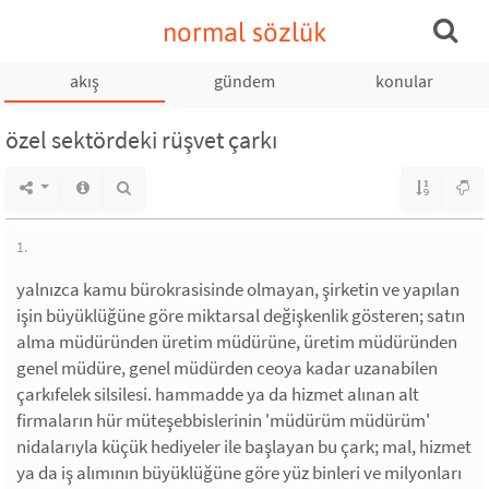
normal sözlük
akış
gündem
konular
özel sektördeki rüşvet çarkı
1.
yalnızca kamu bürokrasisinde olmayan, şirketin ve yapılan
işin büyüklüğüne göre miktarsal değişkenlik gösteren; satın
alma müdüründen üretim müdürüne, üretim müdüründen
genel müdüre, genel müdürden ceoya kadar uzanabilen
çarkıfelek silsilesi. hammadde ya da hizmet alınan alt
firmaların hür müteşebbislerinin 'müdürüm müdürüm'
nidalarıyla küçük hediyeler ile başlayan bu çark; mal, hizmet
ya da iş alımının büyüklüğüne göre yüz binleri ve milyonları