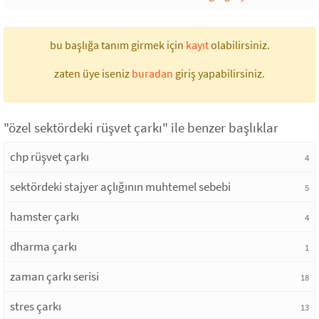
bu başlığa tanım girmek için
kayıt
olabilirsiniz.
zaten üye iseniz
buradan
giriş yapabilirsiniz.
"özel sektördeki rüşvet çarkı" ile benzer başlıklar
chp rüşvet çarkı
4
sektördeki stajyer açlığının muhtemel sebebi
5
hamster çarkı
4
dharma çarkı
1
zaman çarkı serisi
18
stres çarkı
13