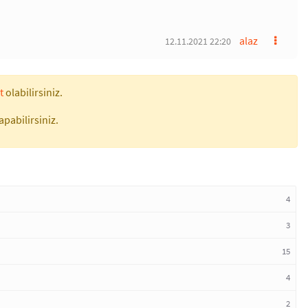
alaz
12.11.2021 22:20
t
olabilirsiniz.
apabilirsiniz.
4
3
15
4
2