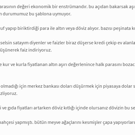
parasının değeri ekonomik bir enstrümandır. bu açıdan bakarsak aşırı
izim durumumuz bu şablona uymuyor.
uf yapıp biriktirdiği para ile altın veya döviz alıyor. bazısı peşinata
selsin satayım diyenler ve faizler biraz düşerse kredi çekip ev alan
üşünerek faiz indiriyoruz.
e kur ve kurla fiyatlanan altın aşırı değerlenince halk parasını boz
 olmadığı için merkez bankası doları düşürmek için piyasaya dolar s
zliyoruz.
 ve gıda fiyatları artarken döviz kıtlığı içinde olursanız dövizin bu
bahçesi yapmıştı. bütün meyve ağaçlarını kesmişler çapa yapıyorlar