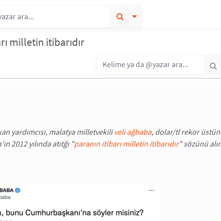
rı milletin itibarıdır
an yardımcısı, malatya milletvekili
veli ağbaba
, dolar/tl rekor üst
ın 2012 yılında atıtğı "
paranın itibarı milletin itibarıdır
" sözünü alı