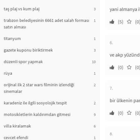
taş plaj vs kum plaj
yani almanya i
3
trabzon belediyesinin 6661 adet salah forması
1
(5)
(0
satın alması
titanyum
1
6.
gazete kuponu biriktirmek
3
ve akp yüzünde
düzenli spor yapmak
10
(0)
(0
rüya
1
orijinal ilk 2 star wars filminin izlendiği
2
7.
sinemalar
bir ülkenin par
karadeniz ile ilgili sosyolojik tespit
2
(0)
(0
motosikletlerin kaldırımdan gitmesi
9
villa kiralamak
6
8.
cevcet efendi
1