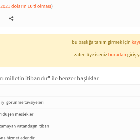
2021 doların 10 tl olması
)
)
bu başlığa tanım girmek için
kayı
zaten üye iseniz
buradan
giriş y
ı milletin itibarıdır" ile benzer başlıklar
n iyi görünme tavsiyeleri
arı düşen meslekler
kamayan vatandaşın itibarı
 ona hizmet edendir