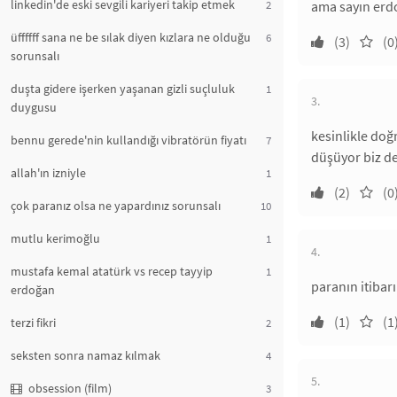
linkedin'de eski sevgili kariyeri takip etmek
2
ama sayın erdo
üffffff sana ne be sılak diyen kızlara ne olduğu
6
(3)
(0
sorunsalı
duşta gidere işerken yaşanan gizli suçluluk
1
3.
duygusu
kesinlikle doğ
bennu gerede'nin kullandığı vibratörün fiyatı
7
düşüyor biz de 
allah'ın izniyle
1
(2)
(0
çok paranız olsa ne yapardınız sorunsalı
10
mutlu kerimoğlu
1
4.
mustafa kemal atatürk vs recep tayyip
1
paranın itibar
erdoğan
(1)
(1
terzi fikri
2
seksten sonra namaz kılmak
4
5.
obsession (film)
3