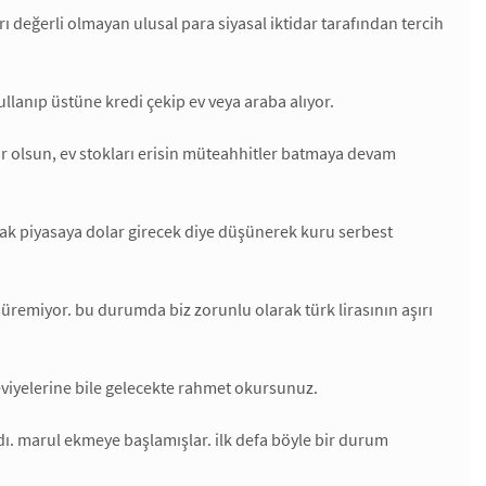
 değerli olmayan ulusal para siyasal iktidar tarafından tercih
 kullanıp üstüne kredi çekip ev veya araba alıyor.
lar olsun, ev stokları erisin müteahhitler batmaya devam
acak piyasaya dolar girecek diye düşünerek kuru serbest
üremiyor. bu durumda biz zorunlu olarak türk lirasının aşırı
 seviyelerine bile gelecekte rahmet okursunuz.
dı. marul ekmeye başlamışlar. ilk defa böyle bir durum