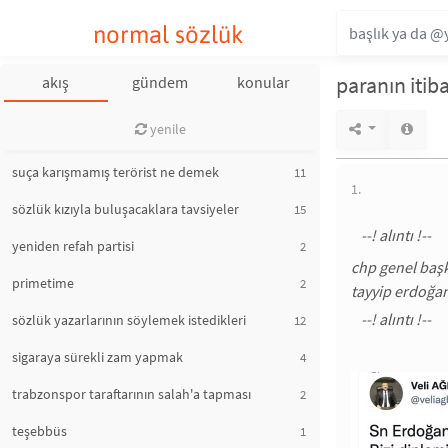
normal sözlük
paranın itiba
akış
gündem
konular
yenile
suça karışmamış terörist ne demek
11
1.
sözlük kızıyla buluşacaklara tavsiyeler
15
yeniden refah partisi
2
chp genel başk
primetime
2
tayyip erdoğan'
sözlük yazarlarının söylemek istedikleri
12
sigaraya sürekli zam yapmak
4
trabzonspor taraftarının salah'a tapması
2
teşebbüs
1