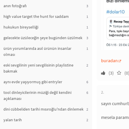
anın fotoğrafı
3
high value target the hunt for saddam
1
hukukun bireyselliği
1
gelecekte üzüleceğin şeye bugünden üzülmek
3
ürün yorumlarında asıl ürünün insanlar
1
olması
buradan
eski sevgilinin yeni sevgilisinin playlistine
2
bakmak
(3)
(0
aynı evde yaşıyormuş gibi entryler
6
2.
tool dinleyicilerinin müziği değil kendini
6
açıklaması
sayın cumhurba
dini cübbeliden tarihi mısıroğlu'ndan dinlemek
2
mesela paramız
yalan tarih
2