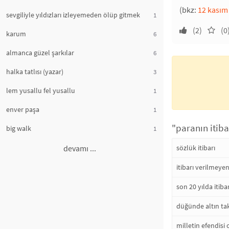
(bkz:
12 kasım 
sevgiliyle yıldızları izleyemeden ölüp gitmek
1
(2)
(0
karum
6
almanca güzel şarkılar
6
halka tatlısı (yazar)
3
lem yusallu fel yusallu
1
enver paşa
1
"paranın itibar
big walk
1
devamı ...
sözlük itibarı
itibarı verilmeye
son 20 yılda itib
düğünde altın ta
milletin efendisi