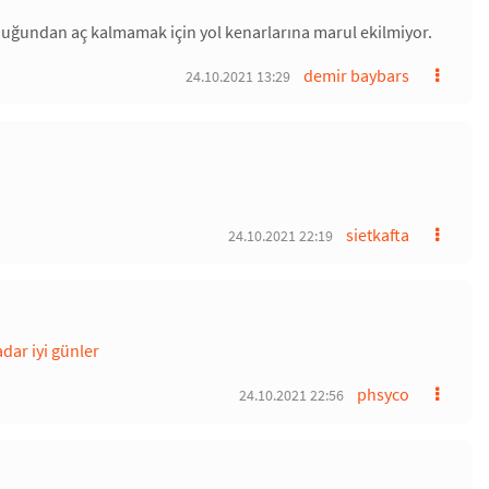
ı olduğundan aç kalmamak için yol kenarlarına marul ekilmiyor.
demir baybars
24.10.2021 13:29
sietkafta
24.10.2021 22:19
dar iyi günler
phsyco
24.10.2021 22:56