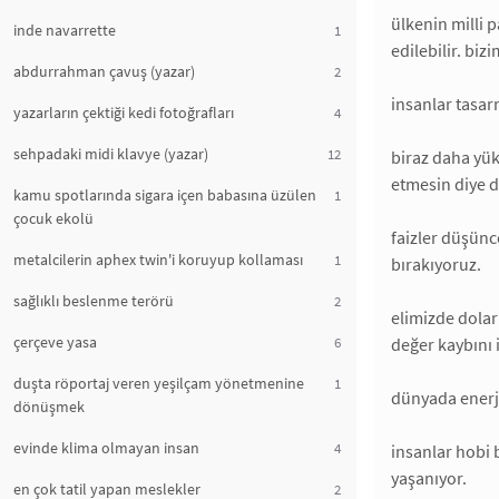
ülkenin milli 
inde navarrette
1
edilebilir. b
abdurrahman çavuş (yazar)
2
insanlar tasarr
yazarların çektiği kedi fotoğrafları
4
sehpadaki midi klavye (yazar)
12
biraz daha yük
etmesin diye d
kamu spotlarında sigara içen babasına üzülen
1
çocuk ekolü
faizler düşünc
metalcilerin aphex twin'i koruyup kollaması
1
bırakıyoruz.
sağlıklı beslenme terörü
2
elimizde dolar
çerçeve yasa
6
değer kaybını i
duşta röportaj veren yeşilçam yönetmenine
1
dünyada enerji
dönüşmek
evinde klima olmayan insan
4
insanlar hobi 
yaşanıyor.
en çok tatil yapan meslekler
2