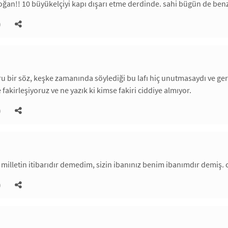
ğan!! 10 büyükelçiyi kapı dışarı etme derdinde. sahi bügün de benz
)
ru bir söz, keşke zamanında söylediği bu lafı hiç unutmasaydı ve ger
fakirleşiyoruz ve ne yazık ki kimse fakiri ciddiye almıyor.
)
ı milletin itibarıdır demedim, sizin ibanınız benim ibanımdır demiş.
)