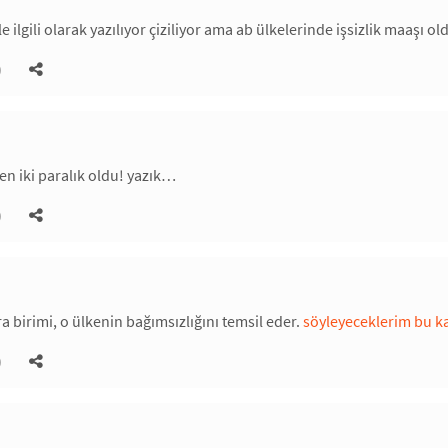
le ilgili olarak yazılıyor çiziliyor ama ab ülkelerinde işsizlik maaş
)
n iki paralık oldu! yazık…
)
a birimi, o ülkenin bağımsızlığını temsil eder.
söyleyeceklerim bu ka
)