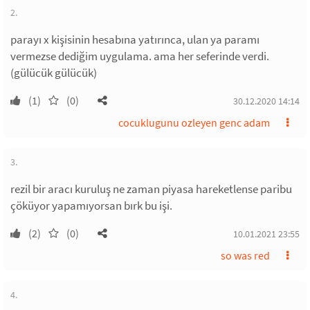
2.
parayı x kişisinin hesabına yatırınca, ulan ya paramı
vermezse dediğim uygulama. ama her seferinde verdi.
(gülücük gülücük)
(1)
(0)
30.12.2020 14:14
cocuklugunu ozleyen genc adam
3.
rezil bir aracı kuruluş ne zaman piyasa hareketlense paribu
çöküyor yapamıyorsan bırk bu işi.
(2)
(0)
10.01.2021 23:55
so was red
4.