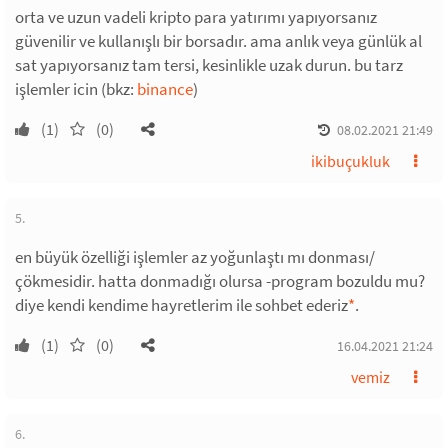
orta ve uzun vadeli kripto para yatırımı yapıyorsanız
güvenilir ve kullanışlı bir borsadır. ama anlık veya günlük al
sat yapıyorsanız tam tersi, kesinlikle uzak durun. bu tarz
işlemler icin (bkz:
binance
)
(1)
(0)
08.02.2021 21:49
ikibuçukluk
5.
en büyük özelliği işlemler az yoğunlaştı mı donması/
çökmesidir. hatta donmadığı olursa -program bozuldu mu?
diye kendi kendime hayretlerim ile sohbet ederiz
*
.
(1)
(0)
16.04.2021 21:24
vemiz
6.