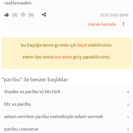
rastlamadım.
(0)
(0)
25.07.2023 20:45
marek hamsik
bu başlığa tanım girmek için
kayıt
olabilirsiniz.
zaten üye iseniz
buradan
giriş yapabilirsiniz.
"paribu" ile benzer başlıklar
thodex vs paribu vs btctürk
4
btc vs paribu
2
selam verirken paribu melodisiyle selam vermek
1
paribu cineverse
2