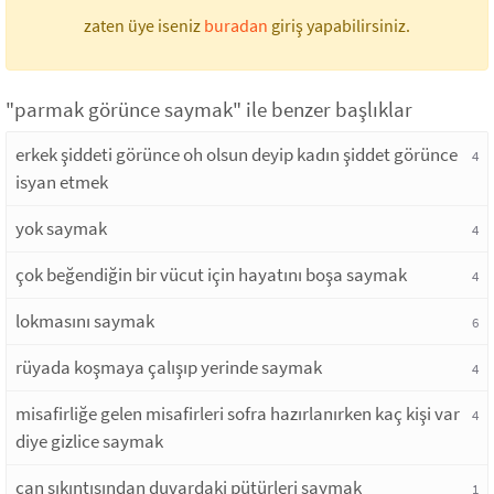
zaten üye iseniz
buradan
giriş yapabilirsiniz.
"parmak görünce saymak" ile benzer başlıklar
erkek şiddeti görünce oh olsun deyip kadın şiddet görünce
4
isyan etmek
yok saymak
4
çok beğendiğin bir vücut için hayatını boşa saymak
4
lokmasını saymak
6
rüyada koşmaya çalışıp yerinde saymak
4
misafirliğe gelen misafirleri sofra hazırlanırken kaç kişi var
4
diye gizlice saymak
can sıkıntısından duvardaki pütürleri saymak
1