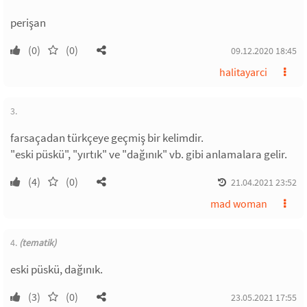
perişan
(0)
(0)
09.12.2020 18:45
halitayarci
3.
farsaçadan türkçeye geçmiş bir kelimdir.
"eski püskü", "yırtık" ve "dağınık" vb. gibi anlamalara gelir.
(4)
(0)
21.04.2021 23:52
mad woman
4.
(tematik)
eski püskü, dağınık.
(3)
(0)
23.05.2021 17:55