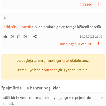
qqqqqq
5.
eski püskü, yırtık
gibi anlamlara gelen farsça kökenli sözcük.
(0)
(0)
30.05.2023 21:36
son singapur vapuru
bu başlığa tanım girmek için
kayıt
olabilirsiniz.
zaten üye iseniz
buradan
giriş yapabilirsiniz.
"pejmürde" ile benzer başlıklar
süfli bir hevesle mutmain olmaya çalışırken pejmürde
2
olmak