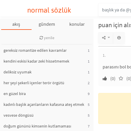
normal sözlük
puan için al
akış
gündem
konular
yenile
gereksiz romantize edilen kavramlar
1
1.
kendini eskisi kadar zeki hissetmemek
1
parasını bol b
deliksiz uyumak
1
(0)
(0
her şeyi şekerli içenler terör örgütü
2
en güzel bira
9
kadınlı başlık açanlanların kafasına ateş etmek
5
vesvese döngüsü
5
doğum gününü kimsenin kutlamaması
7