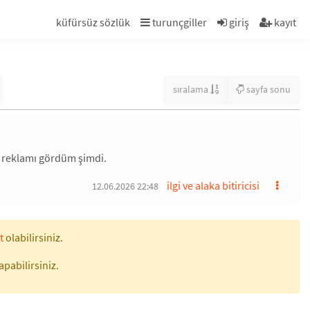
küfürsüz sözlük
turunçgiller
giriş
kayıt
sıralama
sayfa sonu
nb reklamı gördüm şimdi.
ilgi ve alaka bitiricisi
12.06.2026 22:48
t
olabilirsiniz.
apabilirsiniz.