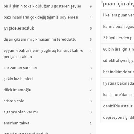
"puan için alı
bir ilişkinin toksik olduğunu gösteren şeyler
9
like'lara puan v
bazı insanların çok değiştiğimizi söylemesi
4
karma puan egosu
iyi geceler sözlük
5
3 büyüklerden pu
dışarı çıksam mı çıkmasam mı tereddüttü
6
80 bin lira için 
eyyam-ı bahur nem-i yughraq kaharül kahr-u
4
perişan sıcakları
sürekli alışveriş
zor zaman şarkıları
3
her indirimde yüzl
çirkin kız isimleri
9
fiyatına bakmadan
dilek imamoğlu
2
kafa store'dan se
criston cole
3
denizli’de üstsüz
sigarası olan var mı
3
depresyona girdik
emirhan takva
1
5