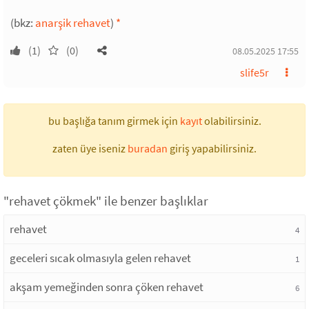
(bkz:
anarşik rehavet
)
*
(1)
(0)
08.05.2025 17:55
slife5r
bu başlığa tanım girmek için
kayıt
olabilirsiniz.
zaten üye iseniz
buradan
giriş yapabilirsiniz.
"rehavet çökmek" ile benzer başlıklar
rehavet
4
geceleri sıcak olmasıyla gelen rehavet
1
akşam yemeğinden sonra çöken rehavet
6