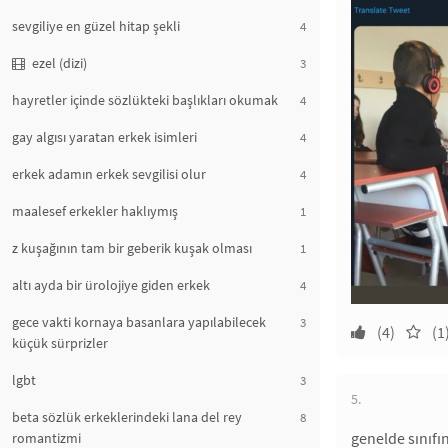
sevgiliye en güzel hitap şekli
4
ezel (dizi)
3
hayretler içinde sözlükteki başlıkları okumak
4
gay algısı yaratan erkek isimleri
4
erkek adamın erkek sevgilisi olur
4
maalesef erkekler haklıymış
1
z kuşağının tam bir geberik kuşak olması
1
altı ayda bir ürolojiye giden erkek
4
gece vakti kornaya basanlara yapılabilecek
3
(4)
(1
küçük sürprizler
lgbt
3
5.
beta sözlük erkeklerindeki lana del rey
8
genelde sınıfı
romantizmi