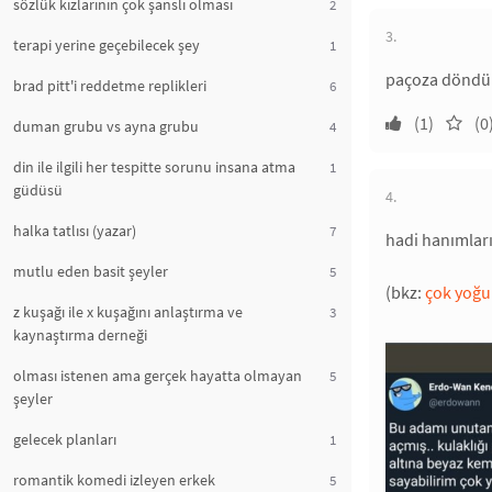
sözlük kızlarının çok şanslı olması
2
3.
terapi yerine geçebilecek şey
1
paçoza döndüm
brad pitt'i reddetme replikleri
6
(1)
(0
duman grubu vs ayna grubu
4
din ile ilgili her tespitte sorunu insana atma
1
güdüsü
4.
halka tatlısı (yazar)
7
hadi hanımlar
mutlu eden basit şeyler
5
(bkz:
çok yoğu
z kuşağı ile x kuşağını anlaştırma ve
3
kaynaştırma derneği
olması istenen ama gerçek hayatta olmayan
5
şeyler
gelecek planları
1
romantik komedi izleyen erkek
5