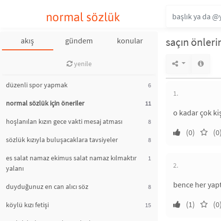
normal sözlük
saçın önleri
akış
gündem
konular
yenile
düzenli spor yapmak
6
1.
normal sözlük için öneriler
11
o kadar çok ki
hoşlanılan kızın gece vakti mesaj atması
8
(0)
(0
sözlük kızıyla buluşacaklara tavsiyeler
8
es salat namaz ekimus salat namaz kılmaktır
1
2.
yalanı
bence her yap
duyduğunuz en can alıcı söz
8
(1)
(0
köylü kızı fetişi
15