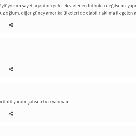
söylüyorum şayet arjantinli gelecek vadeden futbolcu değilseniz yapm
 oğlum. diğer güney amerika ülkeleri de olabilir aklıma ilk gelen a
)
)
görüntü yaratır şahsen ben yapmam.
)