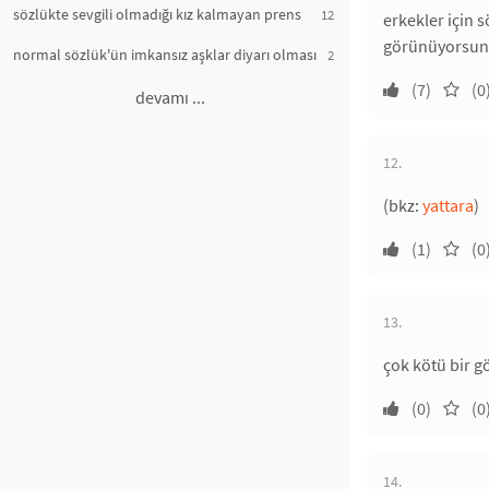
sözlükte sevgili olmadığı kız kalmayan prens
12
erkekler için 
görünüyorsunuz
normal sözlük'ün imkansız aşklar diyarı olması
2
(7)
(0
devamı ...
12.
(bkz:
yattara
)
(1)
(0
13.
çok kötü bir 
(0)
(0
14.