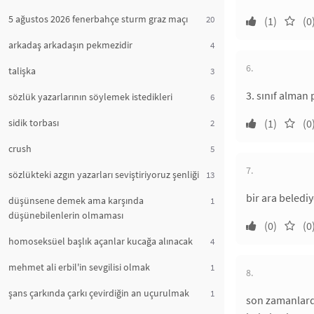
5 ağustos 2026 fenerbahçe sturm graz maçı
20
(1)
(0
arkadaş arkadaşın pekmezidir
4
6.
talişka
3
3. sınıf alman
sözlük yazarlarının söylemek istedikleri
6
sidik torbası
(1)
(0
2
crush
5
7.
sözlükteki azgın yazarları seviştiriyoruz şenliği
13
bir ara beledi
düşünsene demek ama karşında
1
düşünebilenlerin olmaması
(0)
(0
homoseksüel başlık açanlar kucağa alınacak
4
mehmet ali erbil'in sevgilisi olmak
1
8.
şans çarkında çarkı çevirdiğin an uçurulmak
1
son zamanlard