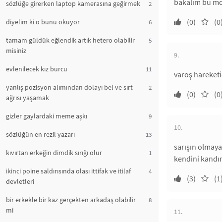
bakalım bu mo
sözlüğe girerken laptop kamerasına geğirmek
2
(0)
(0
diyelim ki o bunu okuyor
6
tamam güldük eğlendik artık hetero olabilir
5
misiniz
9.
evlenilecek kız burcu
11
varoş hareketi
yanlış pozisyon alımından dolayı bel ve sırt
2
(0)
(0
ağrısı yaşamak
gizler gaylardaki meme aşkı
9
10.
sözlüğün en rezil yazarı
13
sarışın olmaya
kıvırtan erkeğin dimdik sırığı olur
1
kendini kandı
ikinci poine saldırısında olası ittifak ve itilaf
4
(3)
(1
devletleri
bir erkekle bir kaz gerçekten arkadaş olabilir
8
mi
11.