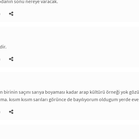
danın sonu nereye varacak.
)
dir.
)
n birinin saçını sarıya boyaması kadar arap kültürü örneği yok göz
rma. kısım kısım sarıları görünce de bayılıyorum oldugum yerde e
)