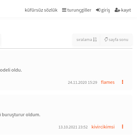
küfürsüz sözlük
turunçgiller
giriş
kayıt
sıralama
sayfa sonu
odeli oldu.
flames
24.11.2020 15:29
ü buruşturur oldum.
kivircikimsi
13.10.2021 23:52