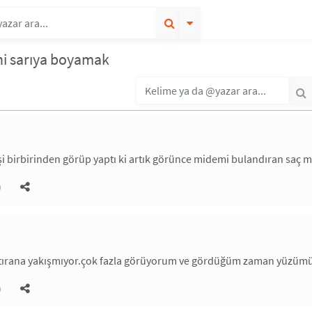
ni sarıya boyamak
şi birbirinden görüp yaptı ki artık görünce midemi bulandıran saç m
)
tırana yakışmıyor.çok fazla görüyorum ve gördüğüm zaman yüzüm
)