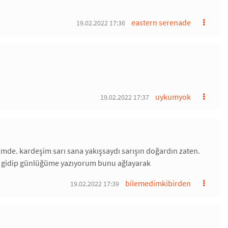
eastern serenade
19.02.2022 17:36
uykumyok
19.02.2022 17:37
ümde. kardeşim sarı sana yakışsaydı sarışın doğardın zaten.
ve gidip günlüğüme yazıyorum bunu ağlayarak
bilemedimkibirden
19.02.2022 17:39