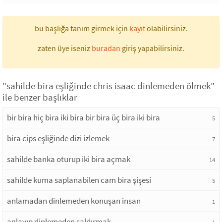
bu başlığa tanım girmek için
kayıt
olabilirsiniz.
zaten üye iseniz
buradan
giriş yapabilirsiniz.
"sahilde bira eşliğinde chris isaac dinlemeden ölmek"
ile benzer başlıklar
bir bira hiç bira iki bira bir bira üç bira iki bira
5
bira cips eşliğinde dizi izlemek
7
sahilde banka oturup iki bira açmak
14
sahilde kuma saplanabilen cam bira şişesi
5
anlamadan dinlemeden konuşan insan
1
anlayıp dinlemeden saldırmak