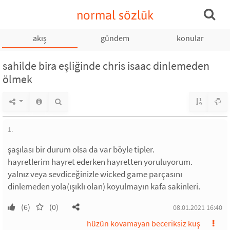
normal sözlük
akış
gündem
konular
sahilde bira eşliğinde chris isaac dinlemeden
ölmek
1.
şaşılası bir durum olsa da var böyle tipler.
hayretlerim hayret ederken hayretten yoruluyorum.
yalnız veya sevdiceğinizle wicked game parçasını
dinlemeden yola(ışıklı olan) koyulmayın kafa sakinleri.
(6)
(0)
08.01.2021 16:40
hüzün kovamayan beceriksiz kuş