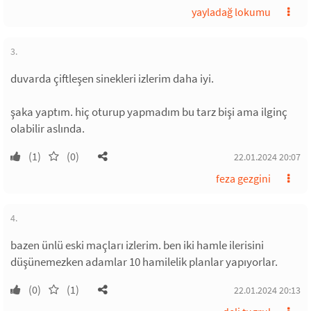
yayladağ lokumu
3.
duvarda çiftleşen sinekleri izlerim daha iyi.
şaka yaptım. hiç oturup yapmadım bu tarz bişi ama ilginç
olabilir aslında.
(1)
(0)
22.01.2024 20:07
feza gezgini
4.
bazen ünlü eski maçları izlerim. ben iki hamle ilerisini
düşünemezken adamlar 10 hamilelik planlar yapıyorlar.
(0)
(1)
22.01.2024 20:13