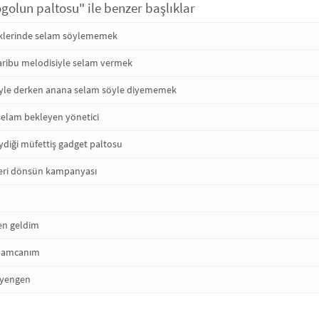
golun paltosu" ile benzer başlıklar
iklerinde selam söylememek
aribu melodisiyle selam vermek
yle derken anana selam söyle diyememek
elam bekleyen yönetici
diği müfettiş gadget paltosu
eri dönsün kampanyası
u
ben geldim
n amcanım
 yengen