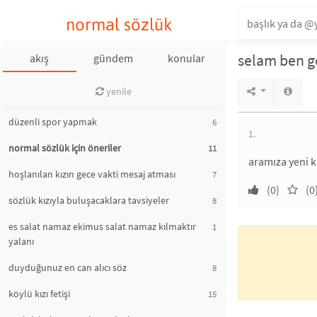
normal sözlük
selam ben g
akış
gündem
konular
yenile
düzenli spor yapmak
6
1.
normal sözlük için öneriler
11
aramıza yeni k
hoşlanılan kızın gece vakti mesaj atması
7
(0)
(0
sözlük kızıyla buluşacaklara tavsiyeler
8
es salat namaz ekimus salat namaz kılmaktır
1
yalanı
duyduğunuz en can alıcı söz
8
köylü kızı fetişi
15