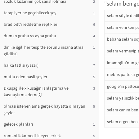
sözlük kızlarının çok şanslı olması
2
"selam ben go
terapi yerine geçebilecek şey
1
selam söyle ded
brad pitt'i reddetme replikleri
6
selam verirken p
duman grubu vs ayna grubu
4
babana selam sö
din ile ilgili her tespitte sorunu insana atma
1
selam vermeyip s
güdüsü
imamoğlu'nun giy
halka tatlısı (yazar)
7
mebus paltosu g
mutlu eden basit şeyler
5
google'ın paltos
z kuşağı ile x kuşağını anlaştırma ve
3
kaynaştırma derneği
selam yalnızlık 
olması istenen ama gerçek hayatta olmayan
5
selam canım be
şeyler
selam ergen ben
gelecek planları
1
romantik komedi izleyen erkek
5