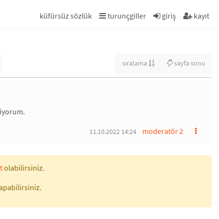
küfürsüz sözlük
turunçgiller
giriş
kayıt
sıralama
sayfa sonu
liyorum.
moderatör 2
11.10.2022 14:24
t
olabilirsiniz.
apabilirsiniz.