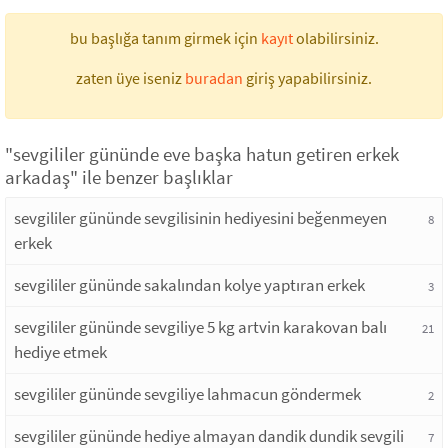
bu başlığa tanım girmek için
kayıt
olabilirsiniz.
zaten üye iseniz
buradan
giriş yapabilirsiniz.
"sevgililer gününde eve başka hatun getiren erkek
arkadaş" ile benzer başlıklar
sevgililer gününde sevgilisinin hediyesini beğenmeyen
8
erkek
sevgililer gününde sakalından kolye yaptıran erkek
3
sevgililer gününde sevgiliye 5 kg artvin karakovan balı
21
hediye etmek
sevgililer gününde sevgiliye lahmacun göndermek
2
sevgililer gününde hediye almayan dandik dundik sevgili
7