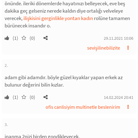
önünde. ileriki dönemlerde hayatınızı belleyecek, eve beş
dakika geç gelseniz nerede kaldın diye ortalığı velveleye
verecek,
ilişkisini gerginlikle yontan kadın
rolüne tamamen
bürünecek insandır o.
(1)
(0)
29.11.2021 10:06
sevişilinebilizite
2.
adam gibi adamdır. böyle güzel kıyaklar yapan erkek az
bulunur değerini bilin kızlar.
(1)
(0)
14.02.2024 20:41
ofis canlisiyim multinetle beslenirim
3.
inanma 2nizi birden gondikleyecek.