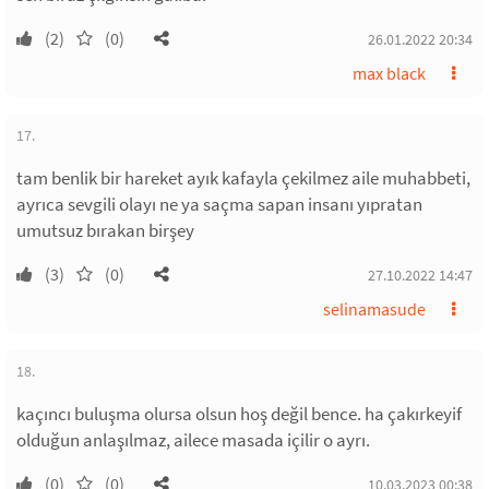
(2)
(0)
26.01.2022 20:34
max black
17.
tam benlik bir hareket ayık kafayla çekilmez aile muhabbeti,
ayrıca sevgili olayı ne ya saçma sapan insanı yıpratan
umutsuz bırakan birşey
(3)
(0)
27.10.2022 14:47
selinamasude
18.
kaçıncı buluşma olursa olsun hoş değil bence. ha çakırkeyif
olduğun anlaşılmaz, ailece masada içilir o ayrı.
(0)
(0)
10.03.2023 00:38