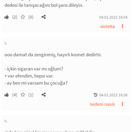
dedesi ile tanışacağım bol şans dileyin.
(2)
(0)
04.01.2022 16:34
violetta
5.
ooo damat da zenginmiş, hayırlı kısmet dedirtir.
- içkin sigaran var mı oğlum?
+ var efendim, hepsi var.
- ay ben mi varsam bu çocuğa?
(4)
(1)
04.01.2022 16:36
nedeni nasılı
6.