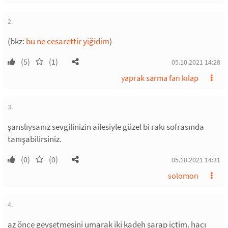
2.
(bkz:
bu ne cesarettir yiğidim
)
(5)
(1)
05.10.2021 14:28
yaprak sarma fan kılap
3.
şanslıysanız sevgilinizin ailesiyle güzel bi rakı sofrasında
tanışabilirsiniz.
(0)
(0)
05.10.2021 14:31
solomon
4.
az önce gevşetmesini umarak iki kadeh şarap içtim. hacı