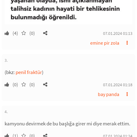
(4)
(0)
07.01.2024 01:13
emine pir zola
3.
(bkz:
penil fraktür
)
(0)
(0)
07.01.2024 01:18
bay panda
4.
kamyonu devirmek de bu başlığa girer mi diye merak ettim.
(1)
(0)
07.01.2024 01:24