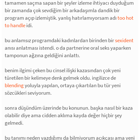
tamamen saçma sapan bir şeyler izleme ihtiyacı duyduğum
bir zamanda çok sevdiğim bir arkadaşımla dandik bir
program açıp izlemiştik. yanlış hatırlamıyorsam adı
too hot
to handle
idi.
bu anlamsız programdaki kadınlardan birinden bir
sexident
anısı anlatması istendi. o da partnerine oral seks yaparken
tamponun ağzına geldiğini anlattı.
benim ilgimi çeken bu cinsel ilişki kazasından çok yeni
türetilen bir kelimeye denk gelmek oldu. ingilizce de
blending
yoluyla yapılan, ortaya çıkartılan bu tür yeni
sözcükleri seviyorum.
sonra düşündüm üzerinde bu konunun. başka nasıl bir kaza
olabilir diye ama cidden aklıma kayda değer hiçbir şey
gelmedi.
bu tanımı neden yazdığımı da bilmiyorum açıkçası ama yeni