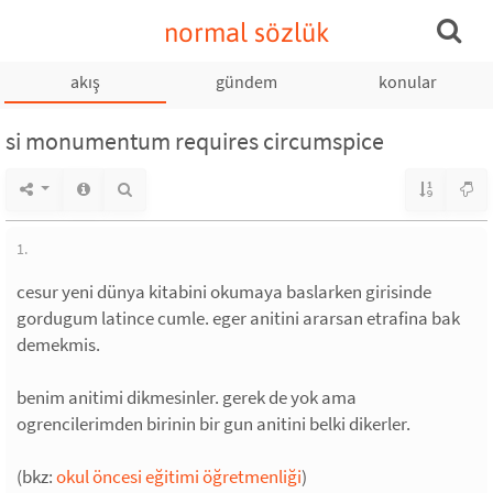
normal sözlük
akış
gündem
konular
si monumentum requires circumspice
1.
cesur yeni dünya kitabini okumaya baslarken girisinde
gordugum latince cumle. eger anitini ararsan etrafina bak
demekmis.
benim anitimi dikmesinler. gerek de yok ama
ogrencilerimden birinin bir gun anitini belki dikerler.
(bkz:
okul öncesi eğitimi öğretmenliği
)