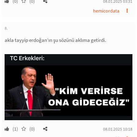
(0)
(0)
08.01.2025 03:31
hemicordata
8.
akla tayyip erdoğan’ın şu sözünü aklıma getirdi.
(1)
(0)
08.01.2025 10:18