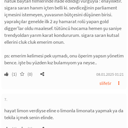
natuk baytan filmlerinde ifade edildiği vurguyla : enayiliktir.
sigara saran hanım içten belli ki. sevdiceğinin parliament
içmesini istemeyen, yuvasının bütçesini düşünen birisi.
yaprakçılar genelde ilk 2 ay hamarat rolü yapan gold
digger'lar oldu maalesef. tütüncü hocama hemen şu saniye
trendyoldan yarım karat kondururum. sigara saran kutsal
ellerini cluk cluk emerim onun.
ps: emerim kelimesi pek uymadı, onu öperim yapsın yönetim
bence. işte bu yüzden kız bulamıyom ya neyse..
(1)
(0)
08.01.2025 01:21
slife5r
7.
hayat limon verdiyse eline o limonla limonata yapmak ya da
tekila içmek senin elinde.