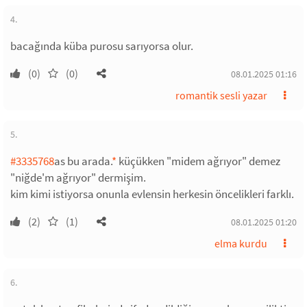
4.
bacağında küba purosu sarıyorsa olur.
(0)
(0)
08.01.2025 01:16
romantik sesli yazar
5.
#3335768
as bu arada.
*
küçükken "midem ağrıyor" demez
"niğde'm ağrıyor" dermişim.
kim kimi istiyorsa onunla evlensin herkesin öncelikleri farklı.
(2)
(1)
08.01.2025 01:20
elma kurdu
6.