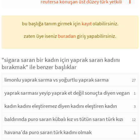
reutersa konuşan üst düzey türk yetkili
bu başlığa tanım girmek için
kayıt
olabilirsiniz.
zaten üye iseniz
buradan
giriş yapabilirsiniz.
"sigara saran bir kadın için yaprak saran kadını
bırakmak" ile benzer başlıklar
limonlu yaprak sarma vs yoğurtlu yaprak sarma
27
yaprak sarması yeyip yaprak et değil sonuçta diyen vegan
1
kadın kadını eleştiremez diyen kadını eleştiren kadın
3
baldırında puro saran kübalı kız vs tütün saran türk kızı
12
havana'da puro saran türk kadını olmak
1