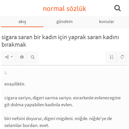
normal sözlük
akış
gündem
konular
sigara saran bir kadın için yaprak saran kadını
bırakmak
1.
enayiliktir.
cigara sariyo, digeri sarma sariyo. esrarkesle evlenecegine
git dolma yapabilen kadinla evlen.
biri nefsini doyurur, digeri migdeni. miğde. niğde'ye de
selamlar burdan. evet.