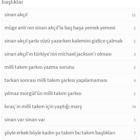
başlıklar
sinan akçıl
11
müge anlı’nın sinan akçıl'la baş başa yemek yemesi
2
sinan akçıl şarkı sözü yazarken kalemini gizlice çalmak
2
sinan akçıl'ın türkiye'nin michael jackson'ı olması
3
milli takım şarkısı yazma sorunu
2
tarkan sonrası milli takım şarkısı yapılamaması
4
yılmaz morgül'ün milli takım şarkısı
2
kıraç’ın milli takım için yaptığı marş
74
sinan var sinan var
1
şöyle erkek böyle kadın şu takım bu takım başlıkları
7