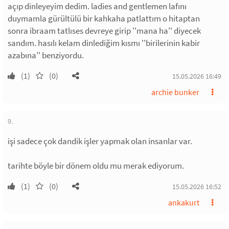
açıp dinleyeyim dedim. ladies and gentlemen lafını
duymamla gürültülü bir kahkaha patlattım o hitaptan
sonra ibraam tatlıses devreye girip ''mana ha'' diyecek
sandım. hasılı kelam dinlediğim kısmı ''birilerinin kabir
azabına'' benziyordu.
(1)
(0)
15.05.2026 16:49
archie bunker
9.
işi sadece çok dandik işler yapmak olan insanlar var.
tarihte böyle bir dönem oldu mu merak ediyorum.
(1)
(0)
15.05.2026 16:52
ankakurt