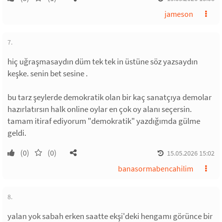
jameson
7.
hiç uğraşmasaydın düm tek tek in üstüne söz yazsaydın
keşke. senin bet sesine .
bu tarz şeylerde demokratik olan bir kaç sanatçıya demolar
hazırlatırsın halk online oylar en çok oy alanı seçersin.
tamam itiraf ediyorum "demokratik" yazdığımda gülme
geldi.
(0)
(0)
15.05.2026 15:02
banasormabencahilim
8.
yalan yok sabah erken saatte ekşi'deki hengamı görünce bir