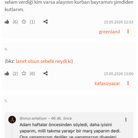
selam verdiği kim varsa alayının kurban bayramını şimdiden
kutlarım.
(6)
(1)
15.05.2026 12:53
greenland
4.
(bkz:
lanet olsun sebebi neydi ki
)
(2)
(0)
15.05.2026 13:00
kafasızyazar
5.