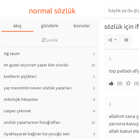
normal sözlük
sözlük için if
akış
gündem
konular
yenile
sig sauer
1
1.
en güzel soyunan yazar kim olurdu
10
top patladı afi
kedilerin piçlikleri
1
(0)
(0
yaz mevsimini seven sözlük yazarları
2
mitolojik hikayeler
4
2.
casper çekmek
6
allahım sana ş
sözlük yazarlarının fotoğrafları
12
yarısına kavu
allah kabul ets
ciyaklayarak bağıran kız çocuğu sesi
3