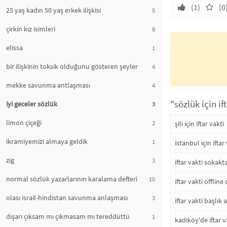
(1)
(0
25 yaş kadın 50 yaş erkek ilişkisi
5
çirkin kız isimleri
8
elissa
1
bir ilişkinin toksik olduğunu gösteren şeyler
4
mekke savunma antlaşması
4
"sözlük için if
iyi geceler sözlük
3
limon çiçeği
2
şili için iftar vakti
ikramiyemizi almaya geldik
1
istanbul için iftar
zig
3
iftar vakti sokak
normal sözlük yazarlarının karalama defteri
10
iftar vakti offlin
olası israil-hindistan savunma anlaşması
3
iftar vakti başlık
dışarı çıksam mı çıkmasam mı tereddüttü
1
kadıköy'de iftar v