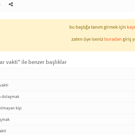
)
bu başlığa tanım girmek için
kayı
zaten üye iseniz
buradan
giriş y
tar vakti" ile benzer başlıklar
 vakti
ta dolaşmak
e olmayan kişi
 açmak
akti