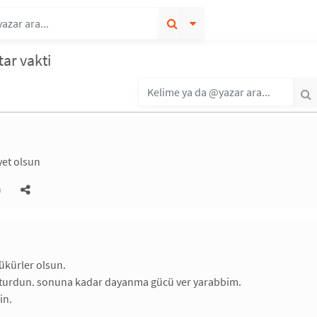
tar vakti
yet olsun
)
ükürler olsun.
şturdun. sonuna kadar dayanma gücü ver yarabbim.
in.