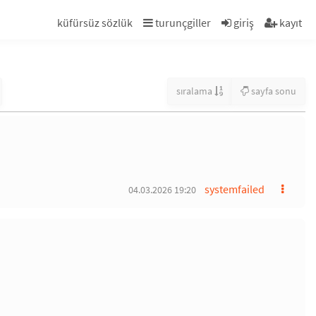
küfürsüz sözlük
turunçgiller
giriş
kayıt
sıralama
sayfa sonu
systemfailed
04.03.2026 19:20