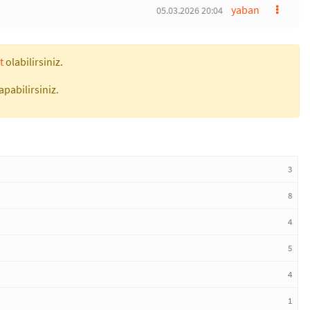
yaban
05.03.2026 20:04
t
olabilirsiniz.
apabilirsiniz.
3
8
4
5
4
1