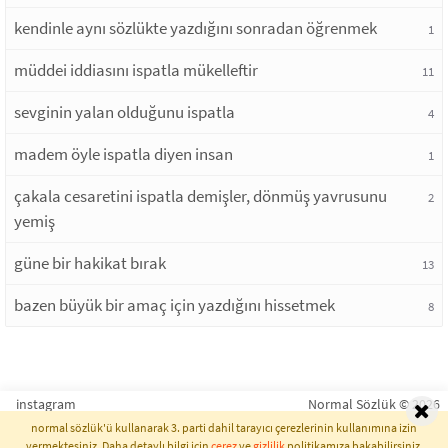
kendinle aynı sözlükte yazdığını sonradan öğrenmek
1
müddei iddiasını ispatla mükelleftir
11
sevginin yalan olduğunu ispatla
4
madem öyle ispatla diyen insan
1
çakala cesaretini ispatla demişler, dönmüş yavrusunu
2
yemiş
güne bir hakikat bırak
13
bazen büyük bir amaç için yazdığını hissetmek
8
instagram
Normal Sözlük © 2026
normal sözlük'ü kullanarak 3. parti dahil tarayıcı çerezlerinin kullanımına izin
vermektesiniz. Daha detaylı bilgi için
çerez
ve
gizlilik
politikamıza bakabilirsiniz.