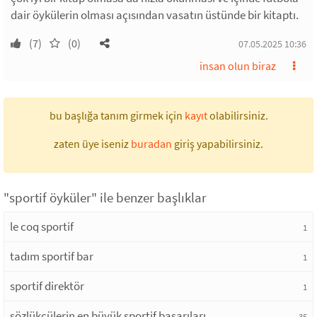
dair öykülerin olması açısından vasatın üstünde bir kitaptı.
(7)
(0)
07.05.2025 10:36
insan olun biraz
bu başlığa tanım girmek için
kayıt
olabilirsiniz.
zaten üye iseniz
buradan
giriş yapabilirsiniz.
"sportif öyküler" ile benzer başlıklar
le coq sportif
1
tadım sportif bar
1
sportif direktör
1
sözlükçülerin en büyük sportif başarıları
35