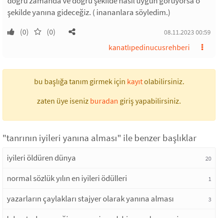
doğru zamanda ve doğru şekilde nasıl uygun görüyorsa o
şekilde yanına gideceğiz. ( inananlara söyledim.)
(0)
(0)
08.11.2023 00:59
kanatlıpedinucusrehberi
bu başlığa tanım girmek için
kayıt
olabilirsiniz.
zaten üye iseniz
buradan
giriş yapabilirsiniz.
"tanrının iyileri yanına alması" ile benzer başlıklar
iyileri öldüren dünya
20
normal sözlük yılın en iyileri ödülleri
1
yazarların çaylakları stajyer olarak yanına alması
3