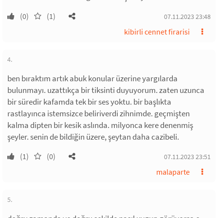
(0)
(1)
07.11.2023 23:48
kibirli cennet firarisi
4.
ben bıraktım artık abuk konular üzerine yargılarda
bulunmayı. uzattıkça bir tiksinti duyuyorum. zaten uzunca
bir süredir kafamda tek bir ses yoktu. bir başlıkta
rastlayınca istemsizce beliriverdi zihnimde. geçmişten
kalma dipten bir kesik aslında. milyonca kere denenmiş
şeyler. senin de bildiğin üzere, şeytan daha cazibeli.
(1)
(0)
07.11.2023 23:51
malaparte
5.