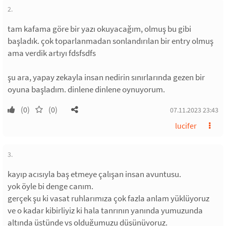
2.
tam kafama göre bir yazı okuyacağım, olmuş bu gibi
başladık. çok toparlanmadan sonlandırılan bir entry olmuş
ama verdik artıyı fdsfsdfs
şu ara, yapay zekayla insan nedirin sınırlarında gezen bir
oyuna başladım. dinlene dinlene oynuyorum.
(0)
(0)
07.11.2023 23:43
lucifer
3.
kayıp acısıyla baş etmeye çalışan insan avuntusu.
yok öyle bi denge canım.
gerçek şu ki vasat ruhlarımıza çok fazla anlam yüklüyoruz
ve o kadar kibirliyiz ki hala tanrının yanında yumuzunda
altında üstünde vs olduğumuzu düşünüyoruz.