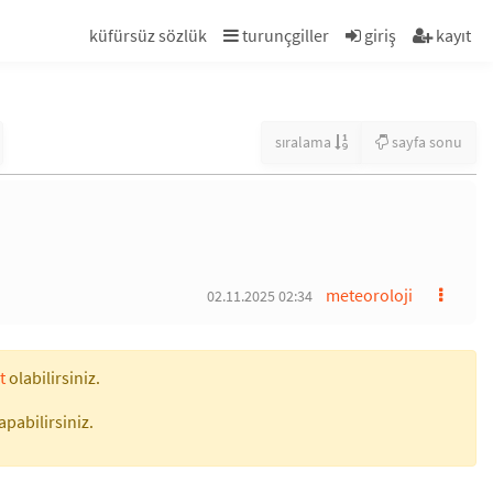
küfürsüz sözlük
turunçgiller
giriş
kayıt
sıralama
sayfa sonu
meteoroloji
02.11.2025 02:34
t
olabilirsiniz.
apabilirsiniz.