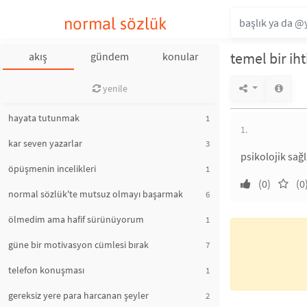
normal sözlük
temel bir iht
akış
gündem
konular
yenile
hayata tutunmak
1
1.
kar seven yazarlar
3
psikolojik sağlı
öpüşmenin incelikleri
1
(0)
(0
normal sözlük'te mutsuz olmayı başarmak
6
ölmedim ama hafif sürünüyorum
1
güne bir motivasyon cümlesi bırak
7
telefon konuşması
1
gereksiz yere para harcanan şeyler
2