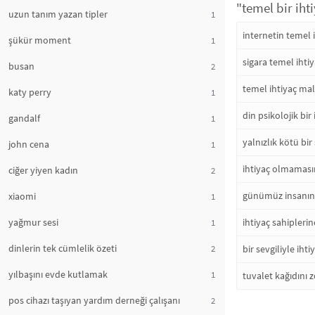
"temel bir iht
uzun tanım yazan tipler
1
internetin temel 
şükür moment
1
sigara temel ihti
busan
2
temel ihtiyaç mal
katy perry
1
din psikolojik bir 
gandalf
1
yalnızlık kötü bir
john cena
1
ihtiyaç olmaması
ciğer yiyen kadın
2
günümüz insanına 
xiaomi
1
yağmur sesi
ihtiyaç sahipleri
1
dinlerin tek cümlelik özeti
2
bir sevgiliyle iht
yılbaşını evde kutlamak
1
tuvalet kağıdını 
pos cihazı taşıyan yardım derneği çalışanı
2