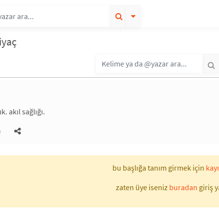
iyaç
k. akıl sağlığı.
)
bu başlığa tanım girmek için
kayı
zaten üye iseniz
buradan
giriş y