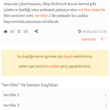
veya ses çıkartmayan, ölüp dirilme/4.duvarı kırma gibi
yüzlerce özelliği olan psikopat palyaço olan
art the clown
'ın
film serisinin ismi.
terrifier 2
'de yoldadır bu cadılar
bayramında piyasaya sürülecek.
(0)
(0)
06.04.2022 21:38
tantrum
bu başlığa tanım girmek için
kayıt
olabilirsiniz.
zaten üye iseniz
buradan
giriş yapabilirsiniz.
"terrifier" ile benzer başlıklar
terrifier 2
1
terrifier 3
1