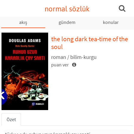
normal sözlük
akış
gündem
konular
the long dark tea-time of the
soul
roman / bilim-kurgu
puan ver
Özet