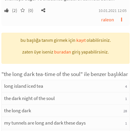
(2)
(0)
10.01.2021 12:05
raleon
bu başlığa tanım girmek için
kayıt
olabilirsiniz.
zaten üye iseniz
buradan
giriş yapabilirsiniz.
"the long dark tea-time of the soul" ile benzer başlıklar
long island iced tea
4
the dark night of the soul
1
the long dark
28
my tunnels are long and dark these days
1