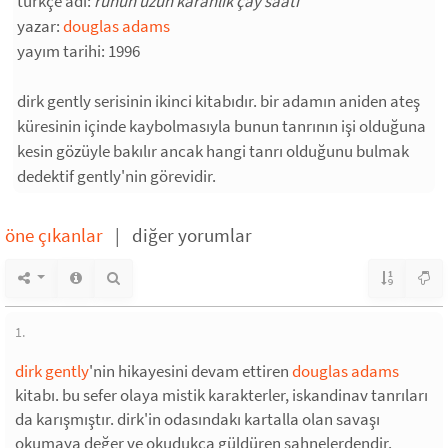
türkçe adı:
ruhun uzun karanlık çay saati
yazar:
douglas adams
yayım tarihi: 1996
dirk gently serisinin ikinci kitabıdır. bir adamın aniden ateş
küresinin içinde kaybolmasıyla bunun tanrının işi olduğuna
kesin gözüyle bakılır ancak hangi tanrı olduğunu bulmak
dedektif gently'nin görevidir.
öne çıkanlar
|
diğer yorumlar
1.
dirk gently
'nin hikayesini devam ettiren
douglas adams
kitabı. bu sefer olaya mistik karakterler, iskandinav tanrıları
da karışmıştır. dirk'in odasındakı kartalla olan savaşı
okumaya değer ve okudukca güldüren sahnelerdendir.