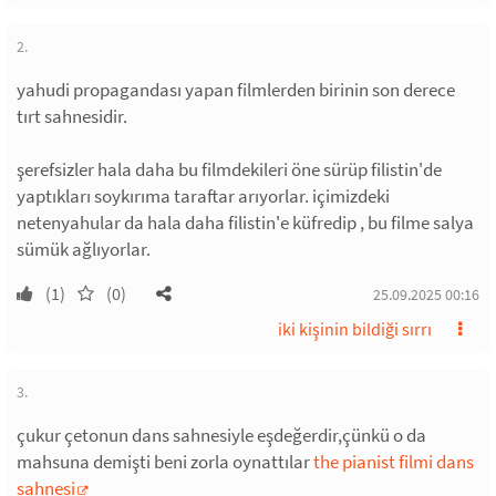
2.
yahudi propagandası yapan filmlerden birinin son derece
tırt sahnesidir.
şerefsizler hala daha bu filmdekileri öne sürüp filistin'de
yaptıkları soykırıma taraftar arıyorlar. içimizdeki
netenyahular da hala daha filistin'e küfredip , bu filme salya
sümük ağlıyorlar.
(1)
(0)
25.09.2025 00:16
iki kişinin bildiği sırrı
3.
çukur çetonun dans sahnesiyle eşdeğerdir,çünkü o da
mahsuna demişti beni zorla oynattılar
the pianist filmi dans
sahnesi