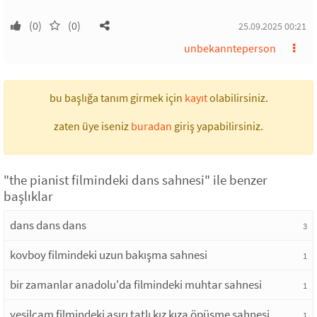
(0)
(0)
25.09.2025 00:21
unbekannteperson
bu başlığa tanım girmek için
kayıt
olabilirsiniz.
zaten üye iseniz
buradan
giriş yapabilirsiniz.
"the pianist filmindeki dans sahnesi" ile benzer
başlıklar
dans dans dans
3
kovboy filmindeki uzun bakışma sahnesi
1
bir zamanlar anadolu'da filmindeki muhtar sahnesi
1
yeşilçam filmindeki aşırı tatlı kız kıza öpüşme sahnesi
1